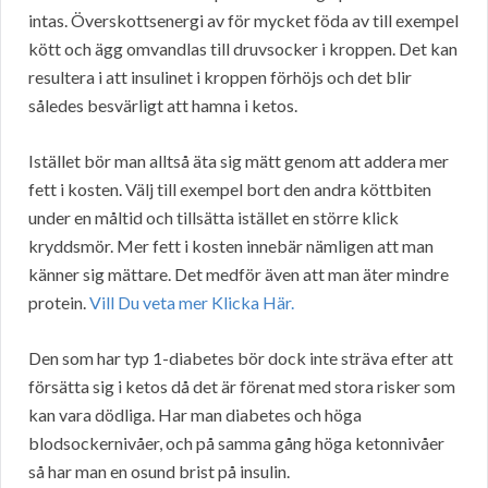
intas. Överskottsenergi av för mycket föda av till exempel
kött och ägg omvandlas till druvsocker i kroppen. Det kan
resultera i att insulinet i kroppen förhöjs och det blir
således besvärligt att hamna i ketos.
Istället bör man alltså äta sig mätt genom att addera mer
fett i kosten. Välj till exempel bort den andra köttbiten
under en måltid och tillsätta istället en större klick
kryddsmör. Mer fett i kosten innebär nämligen att man
känner sig mättare. Det medför även att man äter mindre
protein.
Vill Du veta mer Klicka Här.
Den som har typ 1-diabetes bör dock inte sträva efter att
försätta sig i ketos då det är förenat med stora risker som
kan vara dödliga. Har man diabetes och höga
blodsockernivåer, och på samma gång höga ketonnivåer
så har man en osund brist på insulin.