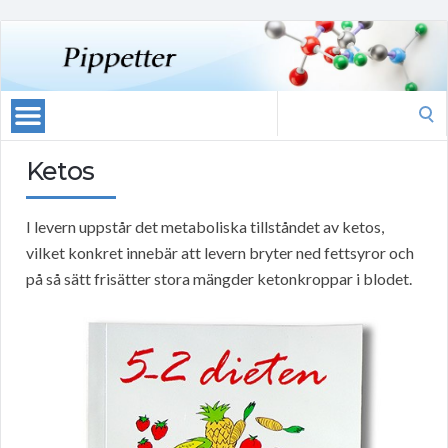
Search
for:
Ketos
I levern uppstår det metaboliska tillståndet av ketos,
vilket konkret innebär att levern bryter ned fettsyror och
på så sätt frisätter stora mängder ketonkroppar i blodet.