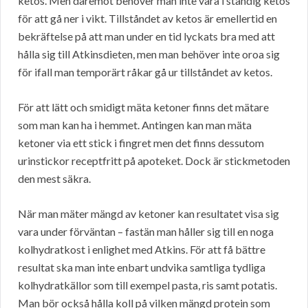
ketos. Men däremot behöver man inte vara i ständig ketos
för att gå ner i vikt. Tillståndet av ketos är emellertid en
bekräftelse på att man under en tid lyckats bra med att
hålla sig till Atkinsdieten, men man behöver inte oroa sig
för ifall man temporärt råkar gå ur tillståndet av ketos.
För att lätt och smidigt mäta ketoner finns det mätare
som man kan ha i hemmet. Antingen kan man mäta
ketoner via ett stick i fingret men det finns dessutom
urinstickor receptfritt på apoteket. Dock är stickmetoden
den mest säkra.
När man mäter mängd av ketoner kan resultatet visa sig
vara under förväntan – fastän man håller sig till en noga
kolhydratkost i enlighet med Atkins. För att få bättre
resultat ska man inte enbart undvika samtliga tydliga
kolhydratkällor som till exempel pasta, ris samt potatis.
Man bör också hålla koll på vilken mängd protein som