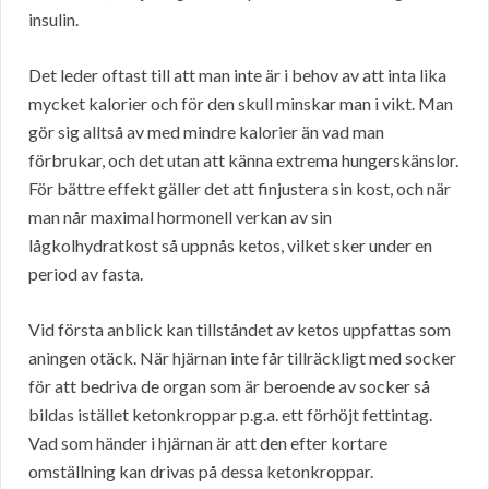
insulin.
Det leder oftast till att man inte är i behov av att inta lika
mycket kalorier och för den skull minskar man i vikt. Man
gör sig alltså av med mindre kalorier än vad man
förbrukar, och det utan att känna extrema hungerskänslor.
För bättre effekt gäller det att finjustera sin kost, och när
man når maximal hormonell verkan av sin
lågkolhydratkost så uppnås ketos, vilket sker under en
period av fasta.
Vid första anblick kan tillståndet av ketos uppfattas som
aningen otäck. När hjärnan inte får tillräckligt med socker
för att bedriva de organ som är beroende av socker så
bildas istället ketonkroppar p.g.a. ett förhöjt fettintag.
Vad som händer i hjärnan är att den efter kortare
omställning kan drivas på dessa ketonkroppar.