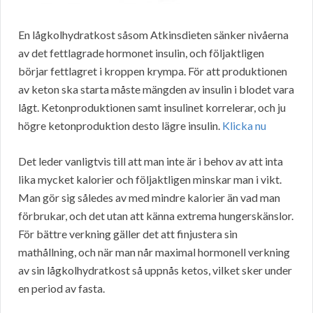
En lågkolhydratkost såsom Atkinsdieten sänker nivåerna
av det fettlagrade hormonet insulin, och följaktligen
börjar fettlagret i kroppen krympa. För att produktionen
av keton ska starta måste mängden av insulin i blodet vara
lågt. Ketonproduktionen samt insulinet korrelerar, och ju
högre ketonproduktion desto lägre insulin.
Klicka nu
Det leder vanligtvis till att man inte är i behov av att inta
lika mycket kalorier och följaktligen minskar man i vikt.
Man gör sig således av med mindre kalorier än vad man
förbrukar, och det utan att känna extrema hungerskänslor.
För bättre verkning gäller det att finjustera sin
mathållning, och när man når maximal hormonell verkning
av sin lågkolhydratkost så uppnås ketos, vilket sker under
en period av fasta.