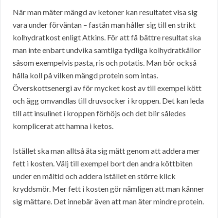
När man mäter mängd av ketoner kan resultatet visa sig
vara under förväntan – fastän man håller sig till en strikt
kolhydratkost enligt Atkins. För att få bättre resultat ska
man inte enbart undvika samtliga tydliga kolhydratkällor
såsom exempelvis pasta, ris och potatis. Man bör också
hålla koll på vilken mängd protein som intas.
Överskottsenergi av för mycket kost av till exempel kött
och ägg omvandlas till druvsocker i kroppen. Det kan leda
till att insulinet i kroppen förhöjs och det blir således
komplicerat att hamna i ketos.
Istället ska man alltså äta sig mätt genom att addera mer
fett i kosten. Välj till exempel bort den andra köttbiten
under en måltid och addera istället en större klick
kryddsmör. Mer fett i kosten gör nämligen att man känner
sig mättare. Det innebär även att man äter mindre protein.