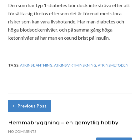
Den som har typ 1-diabetes bör dock inte sträva efter att
försätta sig i ketos eftersom det är förenat med stora
risker som kan vara livshotande. Har man diabetes och
höga blodsockernivåer, och på samma gång höga
ketonnivåer så har man en osund brist på insulin.
TAGS:
ATKINS BANTNING
,
ATKINS VIKTMINSKNING
,
ATKINSMETODEN
Previous Post
Hemmabryggning – en gemytlig hobby
NO COMMENTS