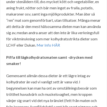
under stenåldern till, dvs mycket kött och vegetabilier, en
aning frukt, nötter och bär men inget av fralla, potatis,
makaroner osv, samt inga mjölkprodukter. Man äter så
”ren” mat som genomförbart, utan tillsatser. Många menar
att detta är den mest hälsosamma dieten man kan använda
sig av, medan andra anser att den inte är lika verkningsfull
för viktminskning som mer kolhydratsstrikta dieter som
LCHF eller Dukan.
Mer Info HÄR
Piffa till lågkolhydratsmaten samt -drycken med
smaker!
Gemensamt allmän dessa dieter är ett lägre intag av
kolhydrater än vad vi vanligt sett är vana vid. I
begynnelsen kan man ha ont av omställningsbesvär som
trötthet huvudvärk och muskelsvaghet, men kroppen
vänjer sig snart vid det nya bränslet (fett från maten och
från kroppens överflödsfett) samt blir snart piggare och