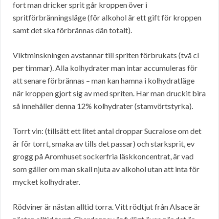
fort man dricker sprit går kroppen över i
spritförbränningsläge (för alkohol är ett gift för kroppen
samt det ska förbrännas dän totalt).
Viktminskningen avstannar till spriten förbrukats (två cl
per timmar). Alla kolhydrater man intar accumuleras för
att senare förbrännas – man kan hamna i kolhydratläge
när kroppen gjort sig av med spriten. Har man druckit bira
så innehåller denna 12% kolhydrater (stamvörtstyrka).
Torrt vin: (tillsätt ett litet antal droppar Sucralose om det
är för torrt, smaka av tills det passar) och starksprit, ev
grogg på Aromhuset sockerfria läskkoncentrat, är vad
som gäller om man skall njuta av alkohol utan att inta för
mycket kolhydrater.
Rödviner är nästan alltid torra. Vitt rödtjut från Alsace är