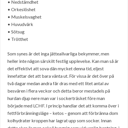
• Nedstämdhet
• Orkeslöshet
• Muskelsvaghet
• Huvudvärk
• Sötsug
• Trötthet
Som synes är det inga jätteallvarliga bekymmer, men
heller inte någon särskilt festlig upplevelse. Kan man så är
det effektivt att sova dän mycket denna tid, eljest
innefattar det att bara vänta ut. För vissa är det över på
två dagar medan andra får dras med ett litet antal av
besvären i flera veckor och detta beror mestadels på
hurdan djup nere man var i sockerträsket före man
började med LCHF. I princip handlar det att komma över i
fettförbränningsläge – ketos – genom att förbränna dom
kolhydrater kroppen har lagrat upp som socker. Innan
detta sker är man också hungrig som vid vanlig bantning, i