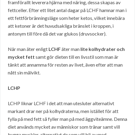
framförallt leverera hjärna med näring, dessa skapas av
fettceller. Efter ett litet antal dagar på LCHF hamnar man i
ett fettförbränningsläge som heter ketos, vilket innebära
att ketoner är det huvudsakliga bränslet i kroppen, i
antonym till före då det var glukos (druvsocker).
När man äter enligt
LCHF
äter man
lite kolhydrater och
mycket fett
samt gör dieten till en livsstil som man är
tänkt att annamma för resten av livet, även efter att man
nått sin målvikt.
LCHP
LCHP liknar LCHF i det att man utesluter alternativt
markant drar ner på kolhydraterna, men istället för att
fylla på med fett så fyller man på med äggviteämne. Denna
diet används mycket av människor som tränar samt vill
bygga muskler, alternativt de som vill bli av med