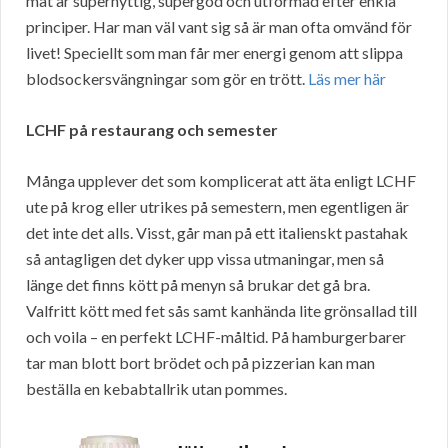
mat är supernyttig, supergod och utformad efter enkla
principer. Har man väl vant sig så är man ofta omvänd för
livet! Speciellt som man får mer energi genom att slippa
blodsockersvängningar som gör en trött.
Läs mer här
LCHF på restaurang och semester
Många upplever det som komplicerat att äta enligt LCHF
ute på krog eller utrikes på semestern, men egentligen är
det inte det alls. Visst, går man på ett italienskt pastahak
så antagligen det dyker upp vissa utmaningar, men så
länge det finns kött på menyn så brukar det gå bra.
Valfritt kött med fet sås samt kanhända lite grönsallad till
och voila – en perfekt LCHF-måltid. På hamburgerbarer
tar man blott bort brödet och på pizzerian kan man
beställa en kebabtallrik utan pommes.