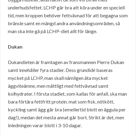
underhudsfettet. LCHP går bra att köra under en speciell
tid, men kroppen behöver fettvävnad för att begagna som
bränsle samt en mängd andra användningsområden, så
man ska inte gå på LCHP-diet allt för länge.
Dukan
Dukandieten är framtagen av fransmannen Pierre Dukan
samt innehåller fyra stadier. Dess grundidé baseras
mycket på LCHP, man skall nämligen äta mycket
äggviteämne, men måttligt med fettvävnad samt
kolhydrater. I första stadiet, som kallas för anfall, ska man
bara förtära fettfritt protein. mat som fisk, nötkött,
kyckling samt ägg går bra (emellertid blott en äggula per
dag!), medan det mesta annat går bort. Strikt är det, men
inledningen varar blott i 3-10 dagar.