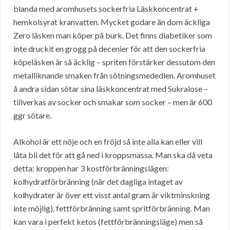
blanda med aromhusets sockerfria Läskkoncentrat +
hemkolsyrat kranvatten. Mycket godare än dom äckliga
Zero läsken man köper på burk. Det finns diabetiker som
inte druckit en grogg på decenier för att den sockerfria
köpeläsken är så äcklig – spriten förstärker dessutom den
metalliknande smaken från sötningsmededlen. Aromhuset
å andra sidan sötar sina läskkoncentrat med Sukralose –
tillverkas av socker och smakar som socker – men är 600
ggr sötare.
Alkohol är ett nöje och en fröjd så inte alla kan eller vill
låta bli det för att gå ned i kroppsmassa. Man ska då veta
detta: kroppen har 3 kostförbränningslägen:
kolhydratförbränning (när det dagliga intaget av
kolhydrater är över ett visst antal gram är viktminskning
inte möjlig), fettförbränning samt spritförbränning. Man
kan vara i perfekt ketos (fettförbränningsläge) men så