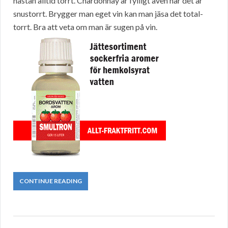
nästan alltid torrt. Chardonnay är fylligt även när det är
snustorrt. Brygger man eget vin kan man jäsa det total-
torrt. Bra att veta om man är sugen på vin.
CONTINUE READING