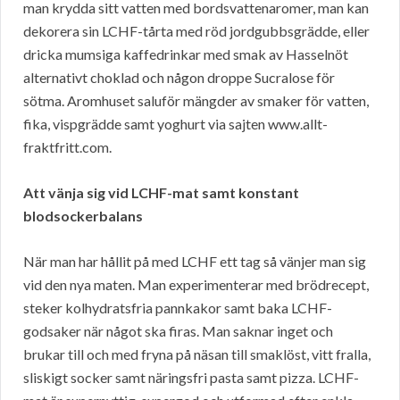
man krydda sitt vatten med bordsvattenaromer, man kan
dekorera sin LCHF-tårta med röd jordgubbsgrädde, eller
dricka mumsiga kaffedrinkar med smak av Hasselnöt
alternativt choklad och någon droppe Sucralose för
sötma. Aromhuset saluför mängder av smaker för vatten,
fika, vispgrädde samt yoghurt via sajten www.allt-
fraktfritt.com.
Att vänja sig vid LCHF-mat samt konstant
blodsockerbalans
När man har hållit på med LCHF ett tag så vänjer man sig
vid den nya maten. Man experimenterar med brödrecept,
steker kolhydratsfria pannkakor samt baka LCHF-
godsaker när något ska firas. Man saknar inget och
brukar till och med fryna på näsan till smaklöst, vitt fralla,
sliskigt socker samt näringsfri pasta samt pizza. LCHF-