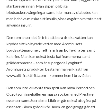
starkare än innan. Man sliper jobbiga
blodsockersvängningar samt lider man av diabetes kan
man behöva minska sitt insulin, vissa avgår t o m totalt att
använda insulin.
Den som anser det är trist att bara dricka vatten kan
krydda sitt kolsyrade vatten med Aromhusets
bordsvattenaromer,
helt fria från kolhydrater
samt
kalorier. Man kan också testa kaffearomerna samt
gräddaromerna – som är supergoda i yoghurt!
Aromhusets produkter beställer man enklast från
www.allt-fraktfritt.com – kommer hem i brevlådan.
Den som inte vill avstå från sprit kan mixa Pernod och
Ouzo (som innehåller en massa socker) med Prestige
essenser samt Sucralose. Likörer går också att göra på
essenser – även gräddlikör. Även. en god grogg går att