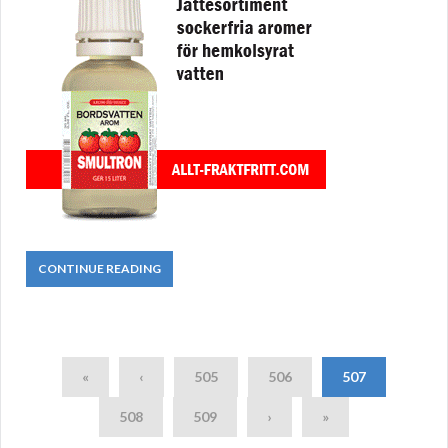
CONTINUE READING
«
‹
505
506
507
508
509
›
»