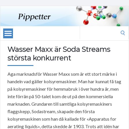
Search
for:
Wasser Maxx är Soda Streams
största konkurrent
Aga marknadsför Wasser Maxx som är ett stort märke i
handeln vad gäller kolsyremaskiner. Man har kunnat få tag
på kolsyremaskiner för hemmabruk i över hundra år, men
inte förrän på 50-talet kom de ut på den kommersiella
marknaden. Grundaren till samtliga kolsyremaskiners
flaggskepp, Sodastream, skapade den första
kolsyremaskinen som han då kallade för «Apparatus for
aerating liquids», detta skedde år 1903. Trots att idén har