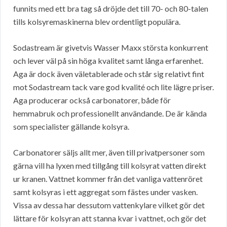
funnits med ett bra tag så dröjde det till 70- och 80-talen
tills kolsyremaskinerna blev ordentligt populära.
Sodastream är givetvis Wasser Maxx största konkurrent
och lever väl på sin höga kvalitet samt långa erfarenhet.
Aga är dock även väletablerade och står sig relativt fint
mot Sodastream tack vare god kvalité och lite lägre priser.
Aga producerar också carbonatorer, både för
hemmabruk och professionellt användande. De är kända
som specialister gällande kolsyra.
Carbonatorer säljs allt mer, även till privatpersoner som
gärna vill ha lyxen med tillgång till kolsyrat vatten direkt
ur kranen. Vattnet kommer från det vanliga vattenröret
samt kolsyras i ett aggregat som fästes under vasken.
Vissa av dessa har dessutom vattenkylare vilket gör det
lättare för kolsyran att stanna kvar i vattnet, och gör det