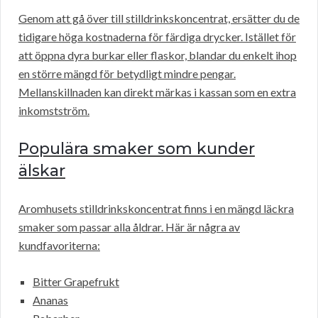
Genom att gå över till stilldrinkskoncentrat, ersätter du de
tidigare höga kostnaderna för färdiga drycker. Istället för
att öppna dyra burkar eller flaskor, blandar du enkelt ihop
en större mängd för betydligt mindre pengar.
Mellanskillnaden kan direkt märkas i kassan som en extra
inkomstström.
Populära smaker som kunder
älskar
Aromhusets stilldrinkskoncentrat finns i en mängd läckra
smaker som passar alla åldrar. Här är några av
kundfavoriterna:
Bitter Grapefrukt
Ananas