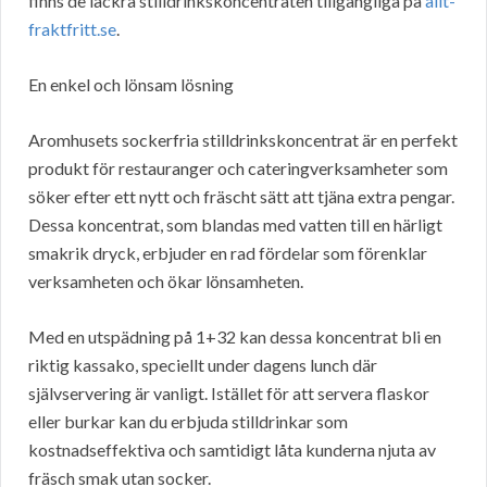
finns de läckra stilldrinkskoncentraten tillgängliga på
allt-
fraktfritt.se
.
En enkel och lönsam lösning
Aromhusets sockerfria stilldrinkskoncentrat är en perfekt
produkt för restauranger och cateringverksamheter som
söker efter ett nytt och fräscht sätt att tjäna extra pengar.
Dessa koncentrat, som blandas med vatten till en härligt
smakrik dryck, erbjuder en rad fördelar som förenklar
verksamheten och ökar lönsamheten.
Med en utspädning på 1+32 kan dessa koncentrat bli en
riktig kassako, speciellt under dagens lunch där
självservering är vanligt. Istället för att servera flaskor
eller burkar kan du erbjuda stilldrinkar som
kostnadseffektiva och samtidigt låta kunderna njuta av
fräsch smak utan socker.