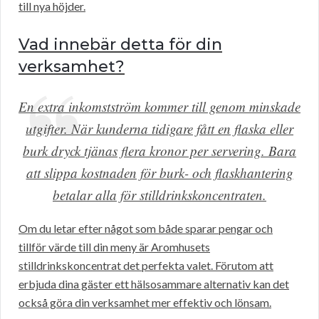
till nya höjder.
Vad innebär detta för din
verksamhet?
En extra inkomstström kommer till genom minskade
utgifter. När kunderna tidigare fått en flaska eller
burk dryck tjänas flera kronor per servering. Bara
att slippa kostnaden för burk- och flaskhantering
betalar alla för stilldrinkskoncentraten.
Om du letar efter något som både sparar pengar och
tillför värde till din meny är Aromhusets
stilldrinkskoncentrat det perfekta valet. Förutom att
erbjuda dina gäster ett hälsosammare alternativ kan det
också göra din verksamhet mer effektiv och lönsam.