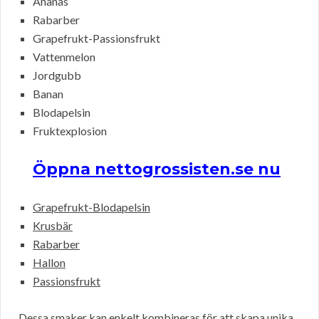
Ananas
Rabarber
Grapefrukt-Passionsfrukt
Vattenmelon
Jordgubb
Banan
Blodapelsin
Fruktexplosion
Öppna nettogrossisten.se nu
Grapefrukt-Blodapelsin
Krusbär
Rabarber
Hallon
Passionsfrukt
Dessa smaker kan enkelt kombineras för att skapa unika