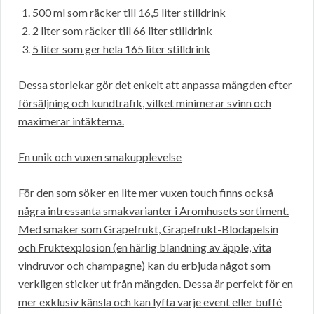
500 ml som räcker till 16,5 liter stilldrink
2 liter som räcker till 66 liter stilldrink
5 liter som ger hela 165 liter stilldrink
Dessa storlekar gör det enkelt att anpassa mängden efter
försäljning och kundtrafik, vilket minimerar svinn och
maximerar intäkterna.
En unik och vuxen smakupplevelse
För den som söker en lite mer vuxen touch finns också
några intressanta smakvarianter i Aromhusets sortiment.
Med smaker som Grapefrukt, Grapefrukt-Blodapelsin
och Fruktexplosion (en härlig blandning av äpple, vita
vindruvor och champagne) kan du erbjuda något som
verkligen sticker ut från mängden. Dessa är perfekt för en
mer exklusiv känsla och kan lyfta varje event eller buffé