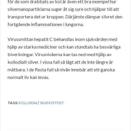
för de som drabbats av kol är även ett bra exempel hur
silvernanopartiklarna suger åt sig syre och hjälper till att
transportera det ur kroppen. Därjämte dämpar silvret den
fortgående inflammationen i lungorna.
Virussmittan hepatit C behandlas inom sjukvården med
hjälp av starka mediciner och kan stundtals ha besvärliga
biverkningar. Virusnivåerna kan tas ned med hjälp av
kollodialt silver. I vissa fall så lågt att de inte längre är
mätbara. I de flesta fall så nivån innebär att ett ganska
normalt liv kan levas.
TAGS:
KOLLOIDALT SILVER EFFEKT