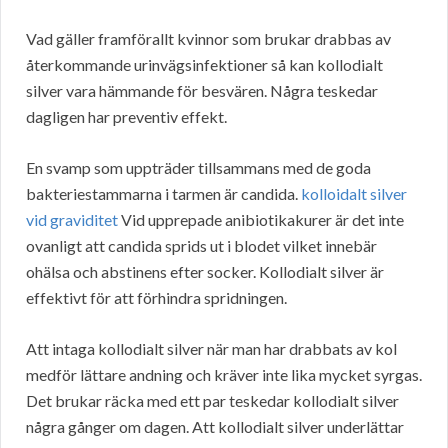
Vad gäller framförallt kvinnor som brukar drabbas av
återkommande urinvägsinfektioner så kan kollodialt
silver vara hämmande för besvären. Några teskedar
dagligen har preventiv effekt.
En svamp som uppträder tillsammans med de goda
bakteriestammarna i tarmen är candida.
kolloidalt silver
vid graviditet
Vid upprepade anibiotikakurer är det inte
ovanligt att candida sprids ut i blodet vilket innebär
ohälsa och abstinens efter socker. Kollodialt silver är
effektivt för att förhindra spridningen.
Att intaga kollodialt silver när man har drabbats av kol
medför lättare andning och kräver inte lika mycket syrgas.
Det brukar räcka med ett par teskedar kollodialt silver
några gånger om dagen. Att kollodialt silver underlättar