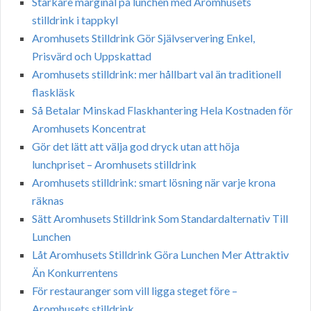
Starkare marginal på lunchen med Aromhusets
stilldrink i tappkyl
Aromhusets Stilldrink Gör Självservering Enkel,
Prisvärd och Uppskattad
Aromhusets stilldrink: mer hållbart val än traditionell
flaskläsk
Så Betalar Minskad Flaskhantering Hela Kostnaden för
Aromhusets Koncentrat
Gör det lätt att välja god dryck utan att höja
lunchpriset – Aromhusets stilldrink
Aromhusets stilldrink: smart lösning när varje krona
räknas
Sätt Aromhusets Stilldrink Som Standardalternativ Till
Lunchen
Låt Aromhusets Stilldrink Göra Lunchen Mer Attraktiv
Än Konkurrentens
För restauranger som vill ligga steget före –
Aromhusets stilldrink