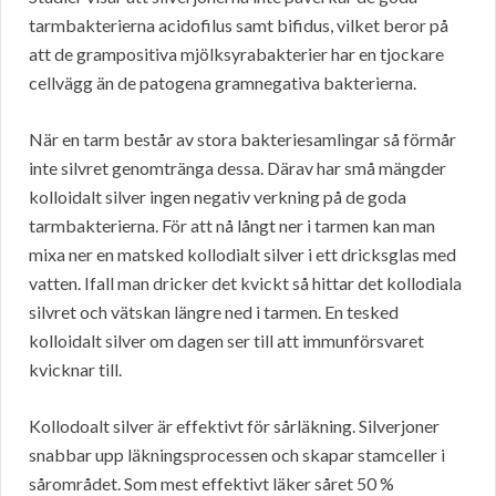
tarmbakterierna acidofilus samt bifidus, vilket beror på
att de grampositiva mjölksyrabakterier har en tjockare
cellvägg än de patogena gramnegativa bakterierna.
När en tarm består av stora bakteriesamlingar så förmår
inte silvret genomtränga dessa. Därav har små mängder
kolloidalt silver ingen negativ verkning på de goda
tarmbakterierna. För att nå långt ner i tarmen kan man
mixa ner en matsked kollodialt silver i ett dricksglas med
vatten. Ifall man dricker det kvickt så hittar det kollodiala
silvret och vätskan längre ned i tarmen. En tesked
kolloidalt silver om dagen ser till att immunförsvaret
kvicknar till.
Kollodoalt silver är effektivt för sårläkning. Silverjoner
snabbar upp läkningsprocessen och skapar stamceller i
sårområdet. Som mest effektivt läker såret 50 %