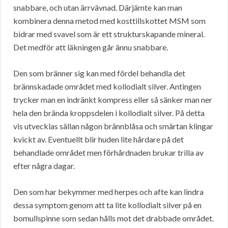
snabbare, och utan ärrvävnad. Därjämte kan man
kombinera denna metod med kosttillskottet MSM som
bidrar med svavel som är ett strukturskapande mineral.
Det medför att läkningen går ännu snabbare.
Den som bränner sig kan med fördel behandla det
brännskadade området med kollodialt silver. Antingen
trycker man en indränkt kompress eller så sänker man ner
hela den brända kroppsdelen i kollodialt silver. På detta
vis utvecklas sällan någon brännblåsa och smärtan klingar
kvickt av. Eventuellt blir huden lite hårdare på det
behandlade området men förhårdnaden brukar trilla av
efter några dagar.
Den som har bekymmer med herpes och afte kan lindra
dessa symptom genom att ta lite kollodialt silver på en
bomullspinne som sedan hålls mot det drabbade området.