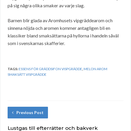
på sig några olika smaker av varje slag.
Barnen blir glada av Aromhusets vipgräddearom och
sinnena nöjda och aromen kommer antagligen bli en
klassiker bland smaksättarna på hyllorna i handeln såväl
som i svenskarnas skafferier.
TAGS:
ESSENS FÖR GRÄDDSIFON VISPGRÄDDE
,
MELON AROM
SMAKSÄTT VISPGRÄDDE
Previous Post
Lustgas till efterrätter och bakverk