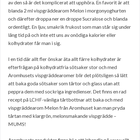
av den så är det komplicerat att upphöra. En favorit är att
blanda 2 ml vispgräddearom Melon i morgonyoghurten
och därefter droppa ner en droppe Sucralose och blanda
ordentligt. En ljuv, smakrik frukost som man står sig under
lång tid på och inte ett uns av onödiga kalorier eller
kolhydrater får man i sig.
I en tid där allt fler önskar äta allt färre kolhydrater är
efterfrågan på kolhydratfria sötsaker stor och med
Aromhusets vispgräddearomer blir det plötsligen så lätt
att baka goda sötsaker som tårtor och glass utan att
peppra dem med sockriga ingredienser. Det finns en rad
recept på LCHF-vänliga tårtbottnar att baka och med
vispgräddearom Melon från Aromhuset kan man pryda
tårtan med klargrön, melonsmakande vispgrädde –
MUMS!
Aromhusets produkter finns bl a att inhandla på www.allt-