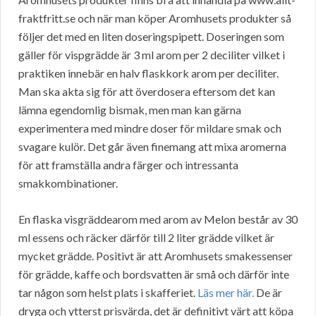
fraktfritt.se och när man köper Aromhusets produkter så
följer det med en liten doseringspipett. Doseringen som
gäller för vispgrädde är 3 ml arom per 2 deciliter vilket i
praktiken innebär en halv flaskkork arom per deciliter.
Man ska akta sig för att överdosera eftersom det kan
lämna egendomlig bismak, men man kan gärna
experimentera med mindre doser för mildare smak och
svagare kulör. Det går även finemang att mixa aromerna
för att framställa andra färger och intressanta
smakkombinationer.
En flaska visgräddearom med arom av Melon består av 30
ml essens och räcker därför till 2 liter grädde vilket är
mycket grädde. Positivt är att Aromhusets smakessenser
för grädde, kaffe och bordsvatten är små och därför inte
tar någon som helst plats i skafferiet.
Läs mer här.
De är
dryga och ytterst prisvärda, det är definitivt värt att köpa