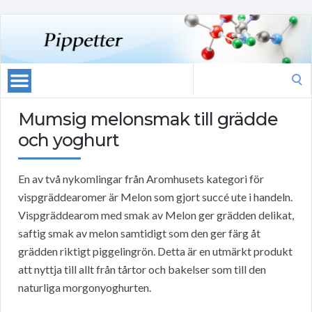
Search
for:
Mumsig melonsmak till grädde
och yoghurt
En av två nykomlingar från Aromhusets kategori för
vispgräddearomer är Melon som gjort succé ute i handeln.
Vispgräddearom med smak av Melon ger grädden delikat,
saftig smak av melon samtidigt som den ger färg åt
grädden riktigt piggelingrön. Detta är en utmärkt produkt
att nyttja till allt från tårtor och bakelser som till den
naturliga morgonyoghurten.