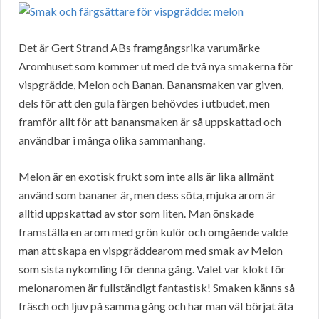
Det är Gert Strand ABs framgångsrika varumärke
Aromhuset som kommer ut med de två nya smakerna för
vispgrädde, Melon och Banan. Banansmaken var given,
dels för att den gula färgen behövdes i utbudet, men
framför allt för att banansmaken är så uppskattad och
användbar i många olika sammanhang.
Melon är en exotisk frukt som inte alls är lika allmänt
använd som bananer är, men dess söta, mjuka arom är
alltid uppskattad av stor som liten. Man önskade
framställa en arom med grön kulör och omgående valde
man att skapa en vispgräddearom med smak av Melon
som sista nykomling för denna gång. Valet var klokt för
melonaromen är fullständigt fantastisk! Smaken känns så
fräsch och ljuv på samma gång och har man väl börjat äta