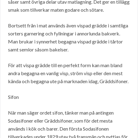
såser samt övriga delar utav matlagning. Det ger en tillägg
smak som tillverkar maten godare och sötare.
Bortsett från i mat används även vispad grädde i samtliga
sorters garnering och fyllningar i annorlunda bakverk.
Man brukar i synnerhet begagna vispad grädde i tårtor
samt semlor såsom bakelser.
För att vispa grädde till en perfekt form kan man bland
andra begagna en vanlig visp, ström visp eller den mest
kända och begagna ute på marknaden idag, Gräddsifoner.
Sifon
När man säger ordet sifon, tänker man på antingen
Sodasifoner eller Gräddsifoner, som för det mesta
används i kök och barer. Den första Sodasifonen
tillverkades under 1829 utav två fransmän och nyttjas för