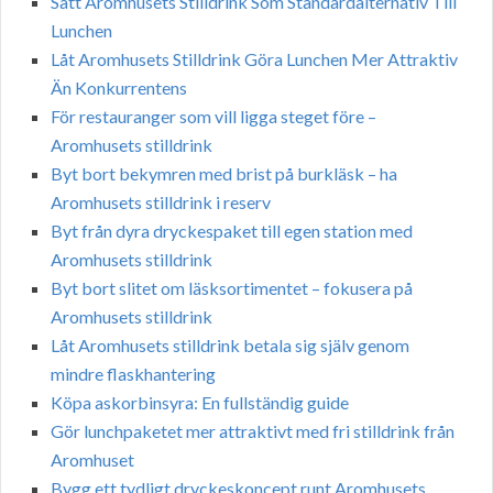
Sätt Aromhusets Stilldrink Som Standardalternativ Till
Lunchen
Låt Aromhusets Stilldrink Göra Lunchen Mer Attraktiv
Än Konkurrentens
För restauranger som vill ligga steget före –
Aromhusets stilldrink
Byt bort bekymren med brist på burkläsk – ha
Aromhusets stilldrink i reserv
Byt från dyra dryckespaket till egen station med
Aromhusets stilldrink
Byt bort slitet om läsksortimentet – fokusera på
Aromhusets stilldrink
Låt Aromhusets stilldrink betala sig själv genom
mindre flaskhantering
Köpa askorbinsyra: En fullständig guide
Gör lunchpaketet mer attraktivt med fri stilldrink från
Aromhuset
Bygg ett tydligt dryckeskoncept runt Aromhusets