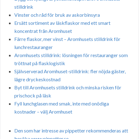
stilldrink
Vinster och råd för bruk av askorbinsyra
Ersätt sortiment av läskflaskor med ett smart
koncentrat från Aromhuset
Färre flaskor, mer vinst – Aromhusets stilldrink för
lunchrestauranger
Aromhusets stilldrink: lösningen för restauranger som
tröttnat på flasklogistik
Självserverad Aromhuset-stilldrink: fler nöjda gäster,
lägre dryckeskostnad
Byt till Aromhusets stilldrink och minska risken för
prischock på läsk
Fyll lunchglasen med smak, inte med onödiga
kostnader – välj Aromhuset
Den som har intresse av pippetter rekommenderas att
besöka www.pippetter.se