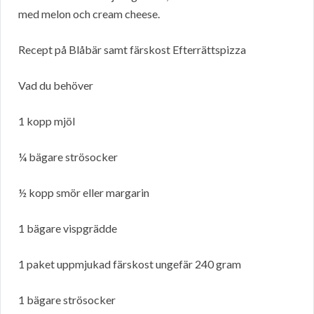
med melon och cream cheese.
Recept på Blåbär samt färskost Efterrättspizza
Vad du behöver
1 kopp mjöl
¼ bägare strösocker
½ kopp smör eller margarin
1 bägare vispgrädde
1 paket uppmjukad färskost ungefär 240 gram
1 bägare strösocker