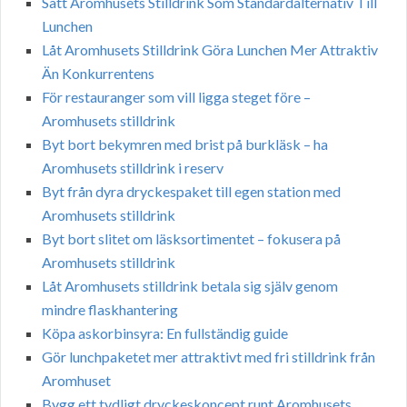
Sätt Aromhusets Stilldrink Som Standardalternativ Till
Lunchen
Låt Aromhusets Stilldrink Göra Lunchen Mer Attraktiv
Än Konkurrentens
För restauranger som vill ligga steget före –
Aromhusets stilldrink
Byt bort bekymren med brist på burkläsk – ha
Aromhusets stilldrink i reserv
Byt från dyra dryckespaket till egen station med
Aromhusets stilldrink
Byt bort slitet om läsksortimentet – fokusera på
Aromhusets stilldrink
Låt Aromhusets stilldrink betala sig själv genom
mindre flaskhantering
Köpa askorbinsyra: En fullständig guide
Gör lunchpaketet mer attraktivt med fri stilldrink från
Aromhuset
Bygg ett tydligt dryckeskoncept runt Aromhusets