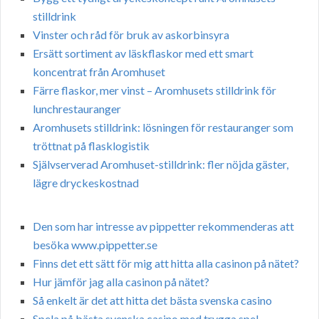
stilldrink
Vinster och råd för bruk av askorbinsyra
Ersätt sortiment av läskflaskor med ett smart
koncentrat från Aromhuset
Färre flaskor, mer vinst – Aromhusets stilldrink för
lunchrestauranger
Aromhusets stilldrink: lösningen för restauranger som
tröttnat på flasklogistik
Självserverad Aromhuset-stilldrink: fler nöjda gäster,
lägre dryckeskostnad
Den som har intresse av pippetter rekommenderas att
besöka www.pippetter.se
Finns det ett sätt för mig att hitta alla casinon på nätet?
Hur jämför jag alla casinon på nätet?
Så enkelt är det att hitta det bästa svenska casino
Spela på bästa svenska casino med trygga spel