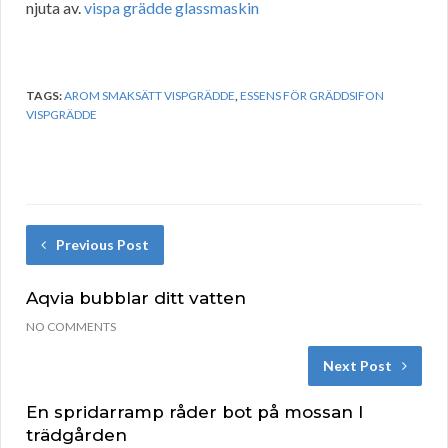
njuta av.
vispa grädde glassmaskin
TAGS:
AROM SMAKSÄTT VISPGRÄDDE
,
ESSENS FÖR GRÄDDSIFON
VISPGRÄDDE
Previous Post
Aqvia bubblar ditt vatten
NO COMMENTS
Next Post
En spridarramp råder bot på mossan I
trädgården