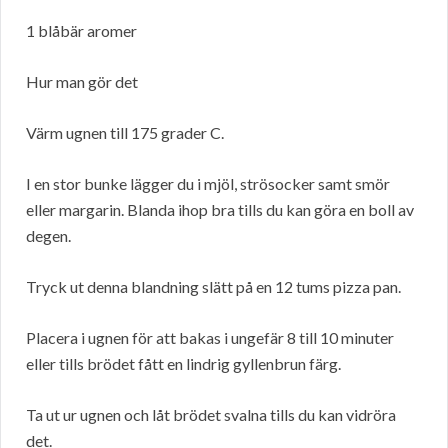
1 blåbär aromer
Hur man gör det
Värm ugnen till 175 grader C.
I en stor bunke lägger du i mjöl, strösocker samt smör
eller margarin. Blanda ihop bra tills du kan göra en boll av
degen.
Tryck ut denna blandning slätt på en 12 tums pizza pan.
Placera i ugnen för att bakas i ungefär 8 till 10 minuter
eller tills brödet fått en lindrig gyllenbrun färg.
Ta ut ur ugnen och låt brödet svalna tills du kan vidröra
det.