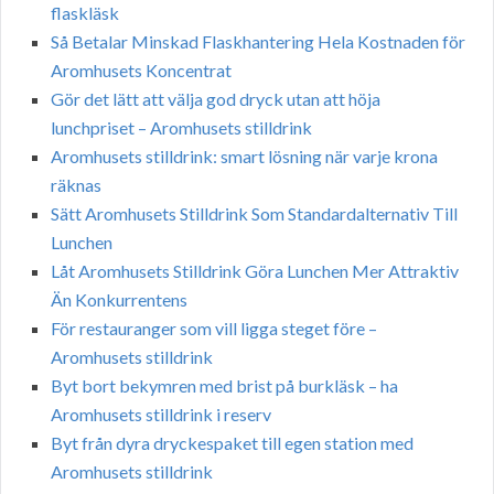
flaskläsk
Så Betalar Minskad Flaskhantering Hela Kostnaden för
Aromhusets Koncentrat
Gör det lätt att välja god dryck utan att höja
lunchpriset – Aromhusets stilldrink
Aromhusets stilldrink: smart lösning när varje krona
räknas
Sätt Aromhusets Stilldrink Som Standardalternativ Till
Lunchen
Låt Aromhusets Stilldrink Göra Lunchen Mer Attraktiv
Än Konkurrentens
För restauranger som vill ligga steget före –
Aromhusets stilldrink
Byt bort bekymren med brist på burkläsk – ha
Aromhusets stilldrink i reserv
Byt från dyra dryckespaket till egen station med
Aromhusets stilldrink