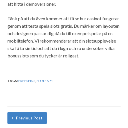
att hitta i demoversioner.
Tänk på att du även kommer att få se hur casinot fungerar
genom att testa spela slots gratis. Du märker om layouten
och designen passar dig då du till exempel spelar på en
mobiltelefon. Vi rekommenderar att din slotsupplevelse
ska få ta sin tid och att du i lugn och ro undersöker vilka
bonusslots som du tycker är roligast.
TAGS:
FREESPINS
,
SLOTS SPEL
Previous Post