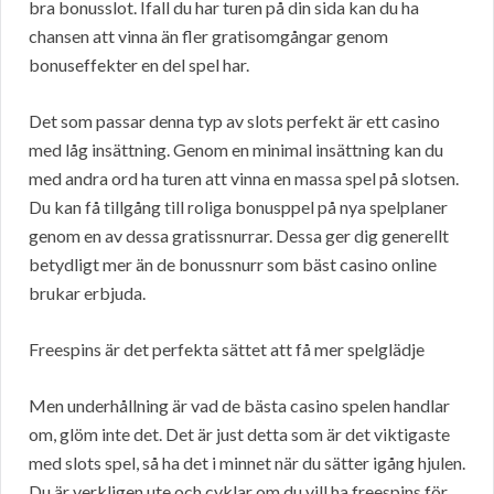
bra bonusslot. Ifall du har turen på din sida kan du ha
chansen att vinna än fler gratisomgångar genom
bonuseffekter en del spel har.
Det som passar denna typ av slots perfekt är ett casino
med låg insättning. Genom en minimal insättning kan du
med andra ord ha turen att vinna en massa spel på slotsen.
Du kan få tillgång till roliga bonusppel på nya spelplaner
genom en av dessa gratissnurrar. Dessa ger dig generellt
betydligt mer än de bonussnurr som bäst casino online
brukar erbjuda.
Freespins är det perfekta sättet att få mer spelglädje
Men underhållning är vad de bästa casino spelen handlar
om, glöm inte det. Det är just detta som är det viktigaste
med slots spel, så ha det i minnet när du sätter igång hjulen.
Du är verkligen ute och cyklar om du vill ha freespins för