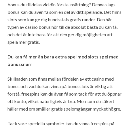
bonus du tilldelas vid din första insättning? Denna slags
bonus kan du även få som en del av ditt spelande. Det finns
slots som kan ge dig hundratals gratis rundor. Den här
typen av casino bonus hör till de absolut bästa du kan få,
och det är inte bara för att den ger dig möjligheten att
spela mer gratis.
Du kan få mer än bara extra spel med slots spel med
bonussnurr
Skillnaden som finns mellan fördelen av ett casino med
bonus och vad du kan vinna på bonusslots är viktig att
förstå. freespins kan du även få som tack för att du öppnar
ett konto, vilket naturligtvis är bra. Men som du säkert
håller med om smäller gratis spelomgångar mycket högre.
Tack vare speciella symboler kan du vinna freespins på