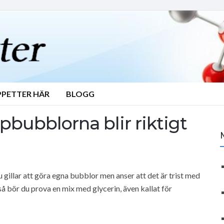
PPETTER HÄR
BLOGG
såpbubblorna blir riktigt
illar att göra egna bubblor men anser att det är trist med
å bör du prova en mix med glycerin, även kallat för