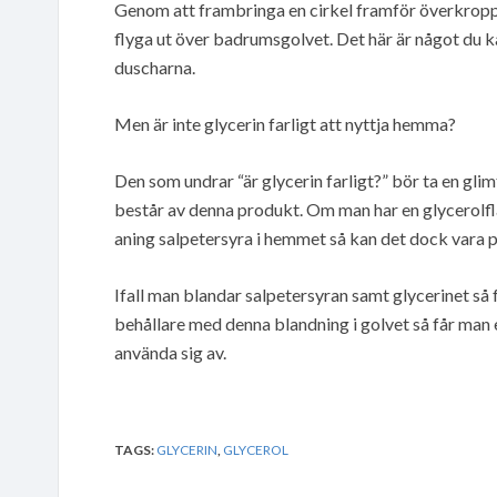
Genom att frambringa en cirkel framför överkrop
flyga ut över badrumsgolvet. Det här är något du k
duscharna.
Men är inte glycerin farligt att nyttja hemma?
Den som undrar “är glycerin farligt?” bör ta en gl
består av denna produkt. Om man har en glycerolflas
aning salpetersyra i hemmet så kan det dock vara pl
Ifall man blandar salpetersyran samt glycerinet så 
behållare med denna blandning i golvet så får man e
använda sig av.
TAGS:
GLYCERIN
,
GLYCEROL