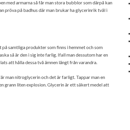
pen med armarna så får man stora bubblor som därpå kan
an pröva på badhus där man brukar ha glycerinrik tvål i
imt på samtliga produkter som finns i hemmet och som
ka så är den i sig inte farlig. Ifall man dessutom har en
ats att hålla dessa två ämnen långt från varandra.
får man nitroglycerin och det är farligt. Tappar man en
n grann liten explosion. Glycerin är ett säkert medel att