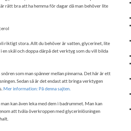
är rätt bra att ha hemma för dagar då man behöver lite
cerol
riktigt stora. Allt du behöver är vatten, glycerinet, lite
i en skål och doppa därpå det verktyg som du vill bilda
snören som man spänner mellan pinnarna. Det här är ett
sningen. Sedan så är det endast att bringa verktygen
s.
Mer information: På denna sajten.
n man kan även leka med dem i badrummet. Man kan
enom att tvåla överkroppen med glycerinlösningen
halt.