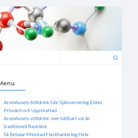
Search
for:
Menu
Aromhusets Stilldrink Gör Självservering Enkel,
Prisvärd och Uppskattad
Aromhusets stilldrink: mer hållbart val än
traditionell flaskläsk
Så Betalar Minskad Flaskhantering Hela