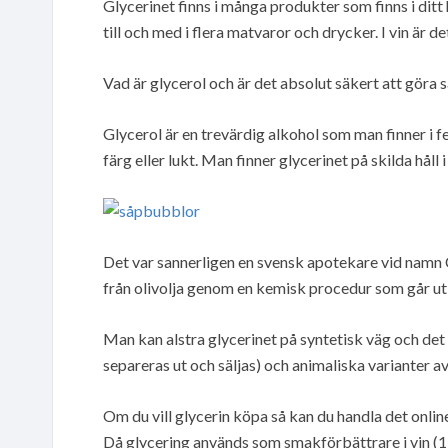
Glycerinet finns i många produkter som finns i dit
till och med i flera matvaror och drycker. I vin är d
Vad är glycerol och är det absolut säkert att göra
Glycerol är en trevärdig alkohol som man finner i 
färg eller lukt. Man finner glycerinet på skilda håll 
Det var sannerligen en svensk apotekare vid namn
från olivolja genom en kemisk procedur som går ut p
Man kan alstra glycerinet på syntetisk väg och det 
separeras ut och säljas) och animaliska varianter av
Om du vill glycerin köpa så kan du handla det online 
Då glycering används som smakförbättrare i vin (1-5 