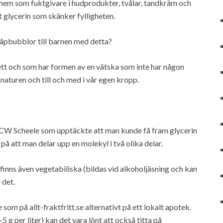
t hem som fuktgivare i hudprodukter, tvålar, tandkräm och
et glycerin som skänker fylligheten.
 såpbubblor till barnen med detta?
fett och som har formen av en vätska som inte har någon
i naturen och till och med i vår egen kropp.
 CW Scheele som upptäckte att man kunde få fram glycerin
å att man delar upp en molekyl i två olika delar.
finns även vegetabiliska (bildas vid alkoholjäsning och kan
 det.
som på allt-fraktfritt.se alternativt på ett lokalt apotek.
g per liter) kan det vara lönt att också titta på