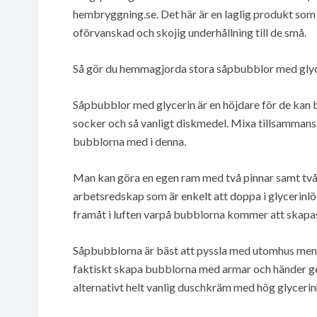
hembryggning.se. Det här är en laglig produkt som 
oförvanskad och skojig underhållning till de små.
Så gör du hemmagjorda stora såpbubblor med gly
Såpbubblor med glycerin är en höjdare för de kan bli 
socker och så vanligt diskmedel. Mixa tillsammans 
bubblorna med i denna.
Man kan göra en egen ram med två pinnar samt två 
arbetsredskap som är enkelt att doppa i glycerinlö
framåt i luften varpå bubblorna kommer att skapa
Såpbubblorna är bäst att pyssla med utomhus me
faktiskt skapa bubblorna med armar och händer g
alternativt helt vanlig duschkräm med hög glycerin