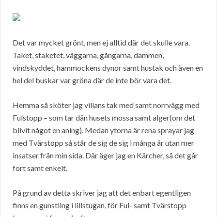
Det var mycket grönt, men ej alltid där det skulle vara.
Taket, staketet, väggarna, gångarna, dammen,
vindskyddet, hammockens dynor samt hustak och även en
hel del buskar var gröna där de inte bör vara det.
Hemma så sköter jag villans tak med samt norrvägg med
Fulstopp – som tar dän husets mossa samt alger(om det
blivit något en aning). Medan ytorna är rena sprayar jag
med Tvärstopp så står de sig de sig i många år utan mer
insatser från min sida. Där äger jag en Kärcher, så det går
fort samt enkelt.
På grund av detta skriver jag att det enbart egentligen
finns en gunstling i lillstugan, för Ful- samt Tvärstopp