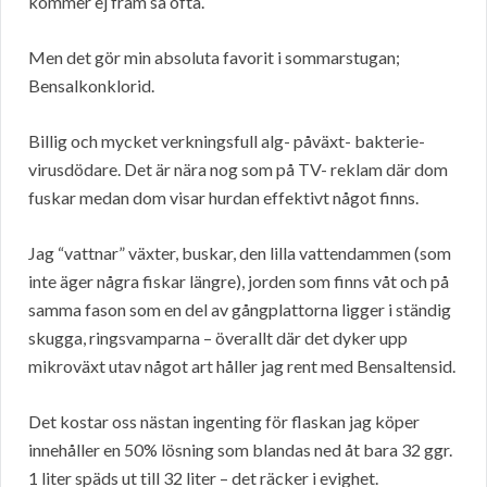
kommer ej fram så ofta.
Men det gör min absoluta favorit i sommarstugan;
Bensalkonklorid.
Billig och mycket verkningsfull alg- påväxt- bakterie-
virusdödare. Det är nära nog som på TV- reklam där dom
fuskar medan dom visar hurdan effektivt något finns.
Jag “vattnar” växter, buskar, den lilla vattendammen (som
inte äger några fiskar längre), jorden som finns våt och på
samma fason som en del av gångplattorna ligger i ständig
skugga, ringsvamparna – överallt där det dyker upp
mikroväxt utav något art håller jag rent med Bensaltensid.
Det kostar oss nästan ingenting för flaskan jag köper
innehåller en 50% lösning som blandas ned åt bara 32 ggr.
1 liter späds ut till 32 liter – det räcker i evighet.