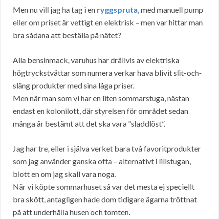
Men nu vill jag ha tag i en
ryggspruta
, med manuell pump
eller om priset är vettigt en elektrisk – men var hittar man
bra sådana att beställa på nätet?
Alla bensinmack, varuhus har drällvis av elektriska
högtryckstvättar som numera verkar hava blivit slit-och-
släng produkter med sina låga priser.
Men när man som vi har en liten sommarstuga, nästan
endast en kolonilott, där styrelsen för området sedan
många år bestämt att det ska vara “sladdlöst”.
Jag har tre, eller i själva verket bara två favoritprodukter
som jag använder ganska ofta – alternativt i lillstugan,
blott en om jag skall vara noga.
När vi köpte sommarhuset så var det mesta ej speciellt
bra skött, antagligen hade dom tidigare ägarna tröttnat
på att underhålla husen och tomten.