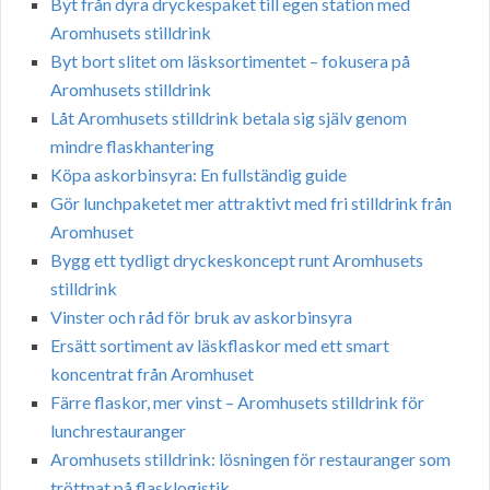
Byt från dyra dryckespaket till egen station med
Aromhusets stilldrink
Byt bort slitet om läsksortimentet – fokusera på
Aromhusets stilldrink
Låt Aromhusets stilldrink betala sig själv genom
mindre flaskhantering
Köpa askorbinsyra: En fullständig guide
Gör lunchpaketet mer attraktivt med fri stilldrink från
Aromhuset
Bygg ett tydligt dryckeskoncept runt Aromhusets
stilldrink
Vinster och råd för bruk av askorbinsyra
Ersätt sortiment av läskflaskor med ett smart
koncentrat från Aromhuset
Färre flaskor, mer vinst – Aromhusets stilldrink för
lunchrestauranger
Aromhusets stilldrink: lösningen för restauranger som
tröttnat på flasklogistik