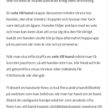
sele till hund är istället placerad kring dens bröstkorg.
En
sele till hund
skapar dessutom mindre stress hos
hunden, den drar mindre i kopplet och lyssnar mer tack
vare det på sin ägare. Hunden följer enklare med en sele
och man kan även utan att oroa sig dra den försiktigt
bakåt om hunden skulle börja löpa alternativt hoppa upp
på en person när man är ute och promenerar.
När man ska införskaffa en
sele till hund
måste man få
korrekt passform, så att hunden inte t.ex. blir hindrad från
att genomföra vissa rörelser eller måhända får
friktionssår när den går.
Frånsett en hundsele finns också flera andra hundtillbehör
på webben som kan behövas när man tar hand om en hund.
Bland de vanligaste hundprodukter som används ofta
finns t.ex. ett hund koppel, utställningskoppel, munkorg till