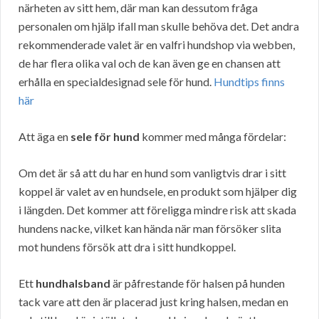
närheten av sitt hem, där man kan dessutom fråga
personalen om hjälp ifall man skulle behöva det. Det andra
rekommenderade valet är en valfri hundshop via webben,
de har flera olika val och de kan även ge en chansen att
erhålla en specialdesignad sele för hund.
Hundtips finns
här
Att äga en
sele för hund
kommer med många fördelar:
Om det är så att du har en hund som vanligtvis drar i sitt
koppel är valet av en hundsele, en produkt som hjälper dig
i längden. Det kommer att föreligga mindre risk att skada
hundens nacke, vilket kan hända när man försöker slita
mot hundens försök att dra i sitt hundkoppel.
Ett
hundhalsband
är påfrestande för halsen på hunden
tack vare att den är placerad just kring halsen, medan en