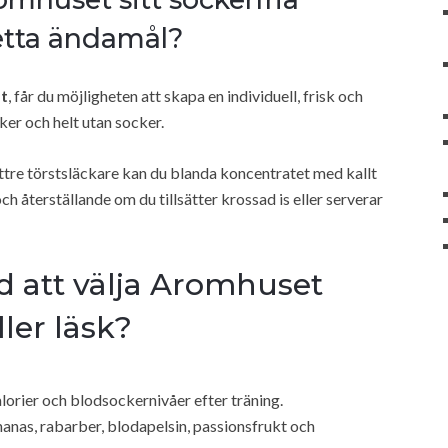
detta ändamål?
at
, får du möjligheten att skapa en individuell, frisk och
er och helt utan socker.
ättre törstsläckare kan du blanda koncentratet med kallt
h återställande om du tillsätter krossad is eller serverar
d att välja Aromhuset
ller läsk?
lorier och blodsockernivåer efter träning.
nanas, rabarber, blodapelsin, passionsfrukt och