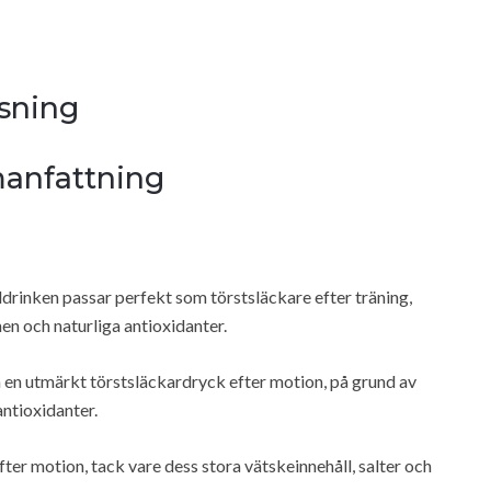
sning
anfattning
rinken passar perfekt som törstsläckare efter träning,
en och naturliga antioxidanter.
en utmärkt törstsläckardryck efter motion, på grund av
antioxidanter.
ter motion, tack vare dess stora vätskeinnehåll, salter och