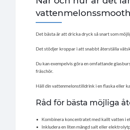
När och hur är det l
vattenmelonssmoothi
Det bästa är att dricka dryck så snart som möjli
Det stödjer kroppar i att snabbt återställa väts
Du kan exempelvis göra en omfattande glasburstä
fräschör.
Häll din vattenmelonstilldrink i en flaska eller k
Råd för bästa möjliga å
Kombinera koncentratet med kallt vatten i e
Inkludera en liten mängd salt eller elektroly