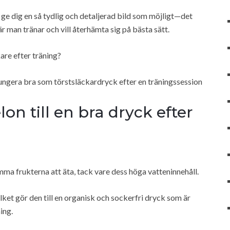
a ge dig en så tydlig och detaljerad bild som möjligt—det
är man tränar och vill återhämta sig på bästa sätt.
are efter träning?
fungera bra som törstsläckardryck efter en träningssession
on till en bra dryck efter
ma frukterna att äta, tack vare dess höga vatteninnehåll.
lket gör den till en organisk och sockerfri dryck som är
ing.