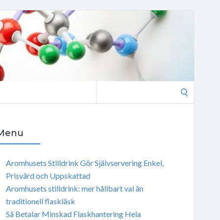
Search
for:
Menu
Aromhusets Stilldrink Gör Självservering Enkel,
Prisvärd och Uppskattad
Aromhusets stilldrink: mer hållbart val än
traditionell flaskläsk
Så Betalar Minskad Flaskhantering Hela