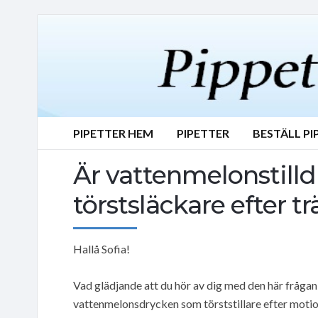
PIPETTER HEM
PIPETTER
BESTÄLL PI
Är vattenmelonstilld
törstsläckare efter t
Hallå Sofia!
Vad glädjande att du hör av dig med den här frågan
vattenmelonsdrycken som törststillare efter motio