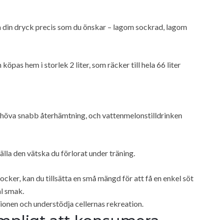
sa din dryck precis som du önskar – lagom sockrad, lagom
öpas hem i storlek 2 liter, som räcker till hela 66 liter
ehöva snabb återhämtning, och vattenmelonstilldrinken
älla den vätska du förlorat under träning.
cker, kan du tillsätta en små mängd för att få en enkel söt
al smak.
tionen och understödja cellernas rekreation.