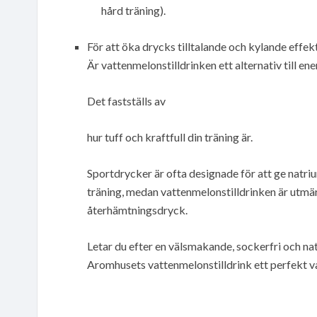
hård träning).
För att öka drycks tilltalande och kylande effekt
Är vattenmelonstilldrinken ett alternativ till en
Det fastställs av
hur tuff och kraftfull din träning är.
Sportdrycker är ofta designade för att ge natriu
träning, medan vattenmelonstilldrinken är utmärkt
återhämtningsdryck.
Letar du efter en välsmakande, sockerfri och nat
Aromhusets vattenmelonstilldrink ett perfekt va