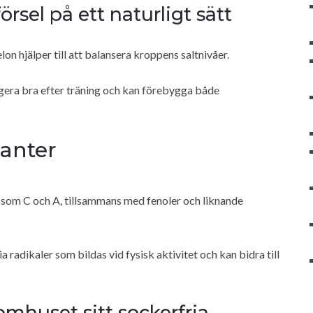
örsel på ett naturligt sätt
n hjälper till att balansera kroppens saltnivåer.
ngera bra efter träning och kan förebygga både
danter
 som C och A, tillsammans med fenoler och liknande
 radikaler som bildas vid fysisk aktivitet och kan bidra till
omhuset sitt sockerfria