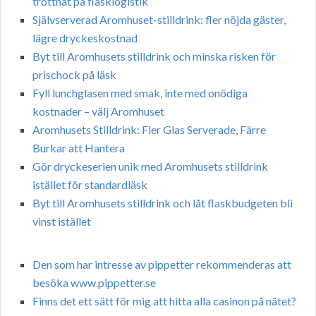
tröttnat på flasklogistik
Självserverad Aromhuset-stilldrink: fler nöjda gäster,
lägre dryckeskostnad
Byt till Aromhusets stilldrink och minska risken för
prischock på läsk
Fyll lunchglasen med smak, inte med onödiga
kostnader – välj Aromhuset
Aromhusets Stilldrink: Fler Glas Serverade, Färre
Burkar att Hantera
Gör dryckeserien unik med Aromhusets stilldrink
istället för standardläsk
Byt till Aromhusets stilldrink och låt flaskbudgeten bli
vinst istället
Den som har intresse av pippetter rekommenderas att
besöka www.pippetter.se
Finns det ett sätt för mig att hitta alla casinon på nätet?