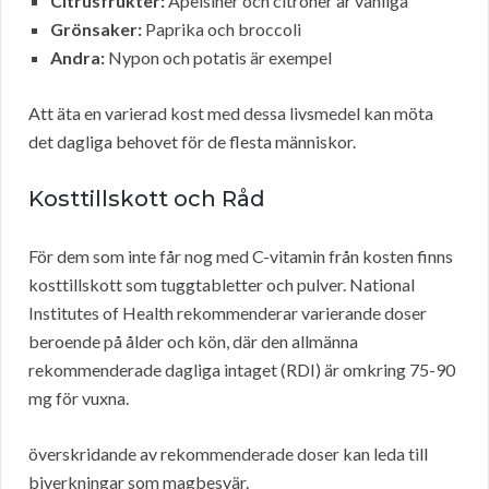
Citrusfrukter:
Apelsiner och citroner är vanliga
Grönsaker:
Paprika och broccoli
Andra:
Nypon och potatis är exempel
Att äta en varierad kost med dessa livsmedel kan möta
det dagliga behovet för de flesta människor.
Kosttillskott och Råd
För dem som inte får nog med C-vitamin från kosten finns
kosttillskott som tuggtabletter och pulver. National
Institutes of Health rekommenderar varierande doser
beroende på ålder och kön, där den allmänna
rekommenderade dagliga intaget (RDI) är omkring 75-90
mg för vuxna.
överskridande av rekommenderade doser kan leda till
biverkningar som magbesvär.