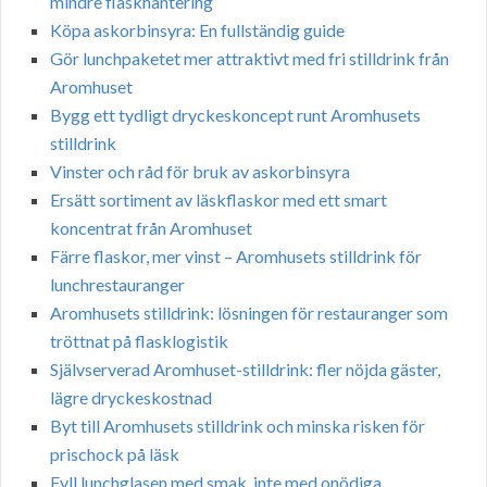
mindre flaskhantering
Köpa askorbinsyra: En fullständig guide
Gör lunchpaketet mer attraktivt med fri stilldrink från
Aromhuset
Bygg ett tydligt dryckeskoncept runt Aromhusets
stilldrink
Vinster och råd för bruk av askorbinsyra
Ersätt sortiment av läskflaskor med ett smart
koncentrat från Aromhuset
Färre flaskor, mer vinst – Aromhusets stilldrink för
lunchrestauranger
Aromhusets stilldrink: lösningen för restauranger som
tröttnat på flasklogistik
Självserverad Aromhuset-stilldrink: fler nöjda gäster,
lägre dryckeskostnad
Byt till Aromhusets stilldrink och minska risken för
prischock på läsk
Fyll lunchglasen med smak, inte med onödiga