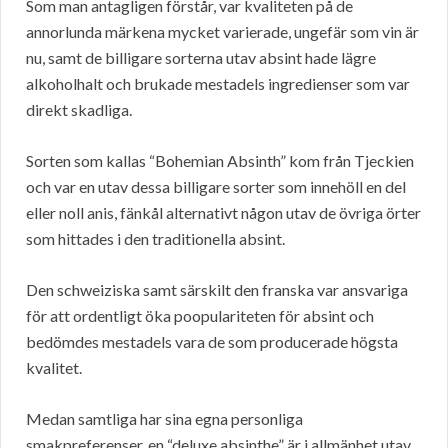
Som man antagligen förstår, var kvaliteten på de
annorlunda märkena mycket varierade, ungefär som vin är
nu, samt de billigare sorterna utav absint hade lägre
alkoholhalt och brukade mestadels ingredienser som var
direkt skadliga.
Sorten som kallas “Bohemian Absinth” kom från Tjeckien
och var en utav dessa billigare sorter som innehöll en del
eller noll anis, fänkål alternativt någon utav de övriga örter
som hittades i den traditionella absint.
Den schweiziska samt särskilt den franska var ansvariga
för att ordentligt öka poopulariteten för absint och
bedömdes mestadels vara de som producerade högsta
kvalitet.
Medan samtliga har sina egna personliga
smakpreferenser, en “deluxe absinthe” är i allmänhet utav