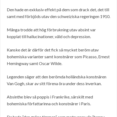
Den hade en exklusiv effekt på dem som drack det, det till
samt med förbjöds utav den schweiziska regeringen 1910.
Många trodde att hög förbrukning utav absint var
kopplat till hallucinationer, våld och depression.
Kanske det är därför det fick så mycket beröm utav
bohemiska varianter samt konstnärer som Picasso, Ernest
Hemingway samt Oscar Wilde.
Legenden säger att den berömda holländska konstnären
Van Gogh, skar av sitt förena öra under dess inverkan.
Absinthe blev så poppis i Frankrike, särskilt med
bohemiska författarinna och konstnärer i Paris.
De hade “den gröna timmen”, som motsvarar vår “happy