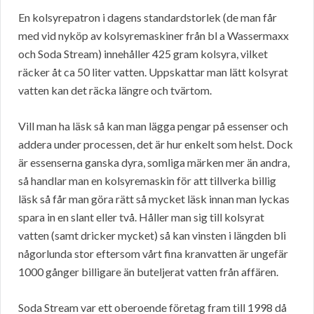
En kolsyrepatron i dagens standardstorlek (de man får
med vid nyköp av kolsyremaskiner från bl a Wassermaxx
och Soda Stream) innehåller 425 gram kolsyra, vilket
räcker åt ca 50 liter vatten. Uppskattar man lätt kolsyrat
vatten kan det räcka längre och tvärtom.
Vill man ha läsk så kan man lägga pengar på essenser och
addera under processen, det är hur enkelt som helst. Dock
är essenserna ganska dyra, somliga märken mer än andra,
så handlar man en kolsyremaskin för att tillverka billig
läsk så får man göra rätt så mycket läsk innan man lyckas
spara in en slant eller två. Håller man sig till kolsyrat
vatten (samt dricker mycket) så kan vinsten i längden bli
någorlunda stor eftersom vårt fina kranvatten är ungefär
1000 gånger billigare än buteljerat vatten från affären.
Soda Stream var ett oberoende företag fram till 1998 då