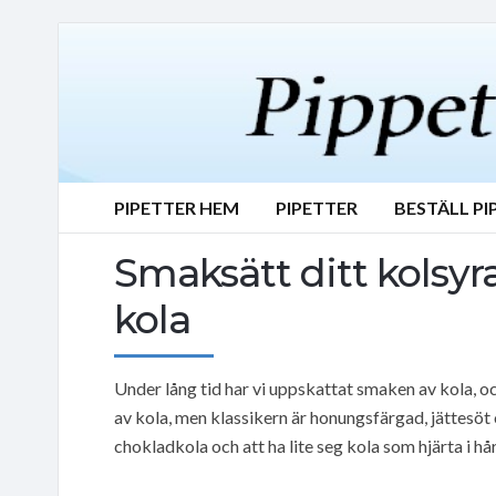
PIPETTER HEM
PIPETTER
BESTÄLL PI
Smaksätt ditt kolsy
kola
Under lång tid har vi uppskattat smaken av kola, o
av kola, men klassikern är honungsfärgad, jättesöt 
chokladkola och att ha lite seg kola som hjärta i hå