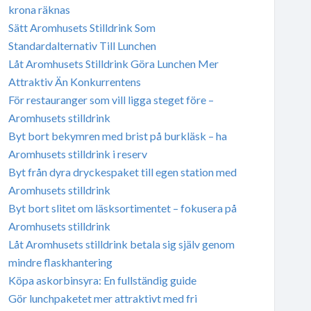
krona räknas
Sätt Aromhusets Stilldrink Som
Standardalternativ Till Lunchen
Låt Aromhusets Stilldrink Göra Lunchen Mer
Attraktiv Än Konkurrentens
För restauranger som vill ligga steget före –
Aromhusets stilldrink
Byt bort bekymren med brist på burkläsk – ha
Aromhusets stilldrink i reserv
Byt från dyra dryckespaket till egen station med
Aromhusets stilldrink
Byt bort slitet om läsksortimentet – fokusera på
Aromhusets stilldrink
Låt Aromhusets stilldrink betala sig själv genom
mindre flaskhantering
Köpa askorbinsyra: En fullständig guide
Gör lunchpaketet mer attraktivt med fri