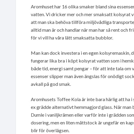
Aromhuset har 16 olika smaker bland sina essenser
vatten. Vi dricker mer och mer smaksatt kolsyrat v
att man ska behöva tillföra miljövådliga transport
alltid man är och handlar när man har så rent och fr
för vi vill ha våra lätt smaksatta bubblor.
Man kan dock investera i en egen kolsyremaskin, d
fungerar lika bra i köpt kolsyrat vatten som i hem
både tid, energi samt pengar – för att inte tala om
essenser slipper man även ängslas för onödigt soc
avkall på god smak.
Aromhusets Toffee Kola är inte bara härlig att ha i 
ex grädde alternativt hemmagjord glass. När man ba
Dumle i vaniljkrämen eller varför inte i grädden som
dosering, men en liten måttstock är ungefär en kaps
blir för överlägsen.