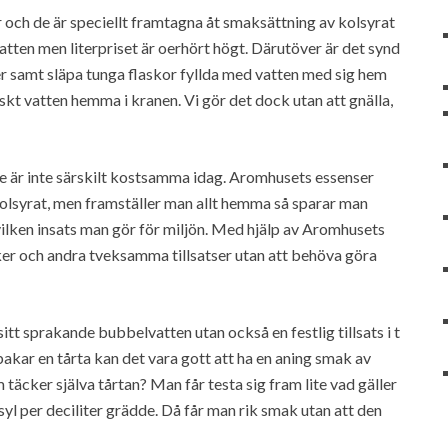
 och de är speciellt framtagna åt smaksättning av kolsyrat
atten men literpriset är oerhört högt. Därutöver är det synd
er samt släpa tunga flaskor fyllda med vatten med sig hem
iskt vatten hemma i kranen. Vi gör det dock utan att gnälla,
e är inte särskilt kostsamma idag. Aromhusets essenser
kolsyrat, men framställer man allt hemma så sparar man
 vilken insats man gör för miljön. Med hjälp av Aromhusets
ker och andra tveksamma tillsatser utan att behöva göra
sitt sprakande bubbelvatten utan också en festlig tillsats i t
kar en tårta kan det vara gott att ha en aning smak av
 täcker själva tårtan? Man får testa sig fram lite vad gäller
yl per deciliter grädde. Då får man rik smak utan att den