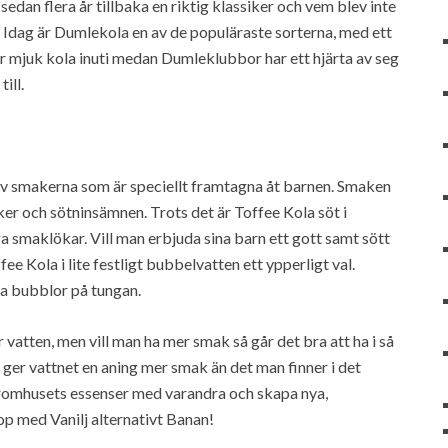
edan flera år tillbaka en riktig klassiker och vem blev inte
Idag är Dumlekola en av de populäraste sorterna, med ett
ar mjuk kola inuti medan Dumleklubbor har ett hjärta av seg
ill.
av smakerna som är speciellt framtagna åt barnen. Smaken
 och sötninsämnen. Trots det är Toffee Kola söt i
ga smaklökar. Vill man erbjuda sina barn ett gott samt sött
fee Kola i lite festligt bubbelvatten ett ypperligt val.
ga bubblor på tungan.
 vatten, men vill man ha mer smak så går det bra att ha i så
er vattnet en aning mer smak än det man finner i det
Aromhusets essenser med varandra och skapa nya,
hop med Vanilj alternativt Banan!