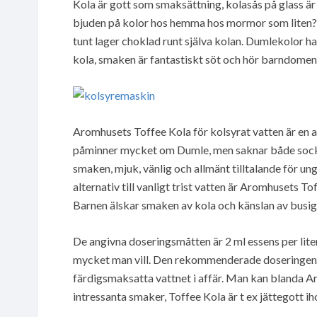
Kola är gott som smaksättning, kolasås på glass är s
bjuden på kolor hos hemma hos mormor som liten? 
tunt lager choklad runt själva kolan. Dumlekolor h
kola, smaken är fantastiskt söt och hör barndomen t
Aromhusets Toffee Kola för kolsyrat vatten är en 
påminner mycket om Dumle, men saknar både socker
smaken, mjuk, vänlig och allmänt tilltalande för un
alternativ till vanligt trist vatten är Aromhusets Tof
Barnen älskar smaken av kola och känslan av busi
De angivna doseringsmåtten är 2 ml essens per liter
mycket man vill. Den rekommenderade doseringen g
färdigsmaksatta vattnet i affär. Man kan blanda 
intressanta smaker, Toffee Kola är t ex jättegott i