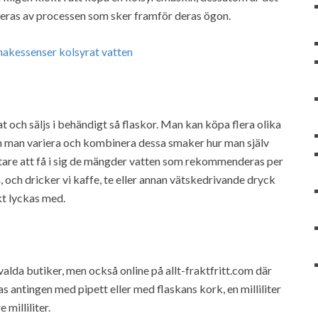
ineras av processen som sker framför deras ögon.
ch säljs i behändigt så flaskor. Man kan köpa flera olika
an man variera och kombinera dessa smaker hur man själv
ttare att få i sig de mängder vatten som rekommenderas per
a, och dricker vi kaffe, te eller annan vätskedrivande dryck
skt lyckas med.
lda butiker, men också online på allt-fraktfritt.com där
 antingen med pipett eller med flaskans kork, en milliliter
 milliliter.