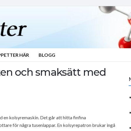
PPETTER HÄR
BLOGG
atten och smaksätt med
ed en kolsyremaskin. Det går att hitta finfina
ottare för några tusenlappar. En kolsyrepatron brukar ingå