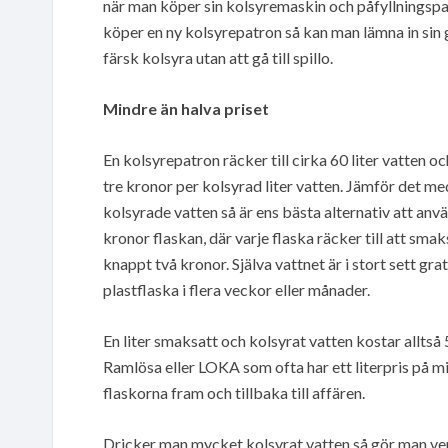
när man köper sin kolsyremaskin och påfyllningspa
köper en ny kolsyrepatron så kan man lämna in sin ga
färsk kolsyra utan att gå till spillo.
Mindre än halva priset
En kolsyrepatron räcker till cirka 60 liter vatten 
tre kronor per kolsyrad liter vatten. Jämför det me
kolsyrade vatten så är ens bästa alternativ att a
kronor flaskan, där varje flaska räcker till att smaks
knappt två kronor. Själva vattnet är i stort sett gra
plastflaska i flera veckor eller månader.
En liter smaksatt och kolsyrat vatten kostar allts
Ramlösa eller LOKA som ofta har ett literpris på m
flaskorna fram och tillbaka till affären.
Dricker man mycket kolsyrat vatten så gör man ver