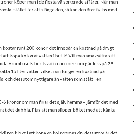
troner köper man i de flesta välsorterade affärer. När man
mla istället för att slänga den, så kan den åter fyllas med
och kostar runt 200 konor, det innebär en kostnad på drygt
d att köpa kolsyrat vatten i butik! Vill man smaksätta sitt
nvända Aromhusets bordsvattenaromer som går loss på 29
ätta 15 liter vatten vilket i sin tur ger en kostnad på
tis, och dessutom nyttigare än vatten som stått i en
å 5-6 kronor om man fixar det själv hemma – jämför det med
inst det dubbla. Plus att man slipper böket med att kånka
kligen klokt i att köpa en kolsyremaskin, dessutom är det