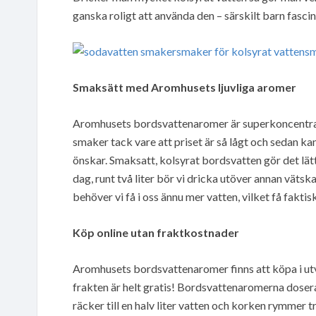
ganska roligt att använda den – särskilt barn fasc
Smaksätt med Aromhusets ljuvliga aromer
Aromhusets bordsvattenaromer är superkoncentrat o
smaker tack vare att priset är så lågt och sedan k
önskar. Smaksatt, kolsyrat bordsvatten gör det lä
dag, runt två liter bör vi dricka utöver annan vätsk
behöver vi få i oss ännu mer vatten, vilket få fakti
Köp online utan fraktkostnader
Aromhusets bordsvattenaromer finns att köpa i utva
frakten är helt gratis! Bordsvattenaromerna doseras
räcker till en halv liter vatten och korken rymmer tre