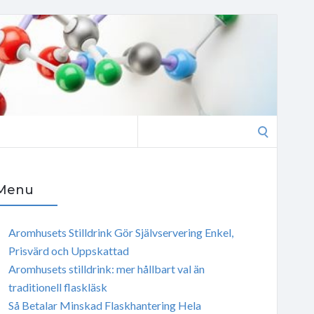
Search
for:
Menu
Aromhusets Stilldrink Gör Självservering Enkel,
Prisvärd och Uppskattad
Aromhusets stilldrink: mer hållbart val än
traditionell flaskläsk
Så Betalar Minskad Flaskhantering Hela