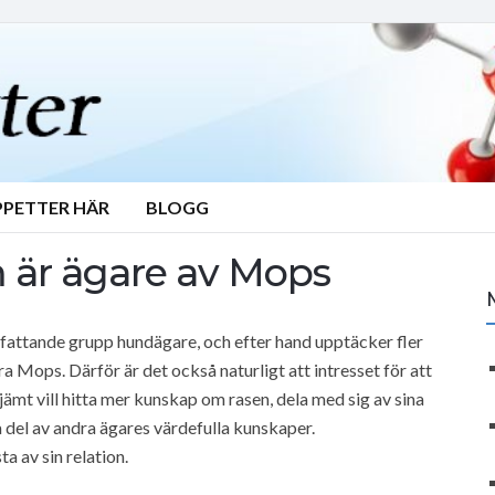
PPETTER HÄR
BLOGG
m är ägare av Mops
mfattande grupp hundägare, och efter hand upptäcker fler
era Mops. Därför är det också naturligt att intresset för att
ämt vill hitta mer kunskap om rasen, dela med sig av sina
 del av andra ägares värdefulla kunskaper.
a av sin relation.