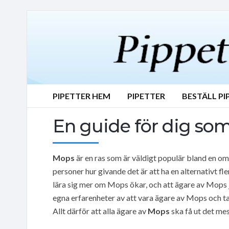
PIPETTER HEM
PIPETTER
BESTÄLL PI
En guide för dig so
Mops
är en ras som är väldigt populär bland en o
personer hur givande det är att ha en alternativt fl
lära sig mer om Mops ökar, och att ägare av Mops j
egna erfarenheter av att vara ägare av Mops och ta
Allt därför att alla ägare av
Mops
ska få ut det mest