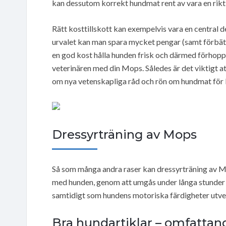
kan dessutom korrekt hundmat rent av vara en rikti
Rätt kosttillskott kan exempelvis vara en central d
urvalet kan man spara mycket pengar (samt förbätt
en god kost hålla hunden frisk och därmed förho
veterinären med din Mops. Således är det viktigt at
om nya vetenskapliga råd och rön om hundmat för
Dressyrträning av Mops
Så som många andra raser kan dressyrträning av Mo
med hunden, genom att umgås under långa stunder i 
samtidigt som hundens motoriska färdigheter utve
Bra hundartiklar – omfattan