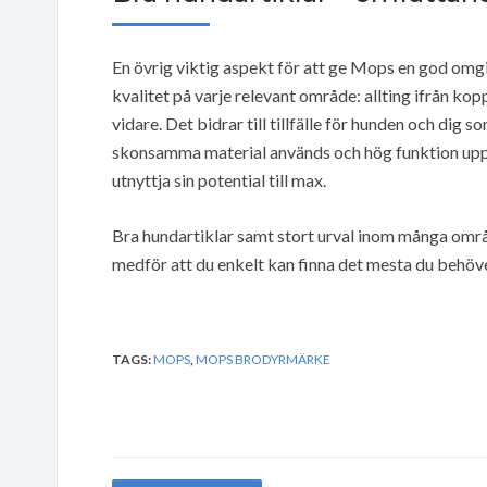
En övrig viktig aspekt för att ge Mops en god omgiv
kvalitet på varje relevant område: allting ifrån kopp
vidare. Det bidrar till tillfälle för hunden och dig s
skonsamma material används och hög funktion upprä
utnyttja sin potential till max.
Bra hundartiklar samt stort urval inom många områd
medför att du enkelt kan finna det mesta du behöve
TAGS:
MOPS
,
MOPS BRODYRMÄRKE