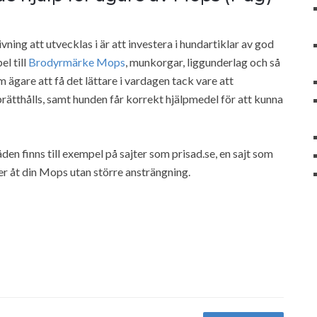
ning att utvecklas i är att investera i hundartiklar av god
el till
Brodyrmärke Mops
, munkorgar, liggunderlag och så
om ägare att få det lättare i vardagen tack vare att
tthålls, samt hunden får korrekt hjälpmedel för att kunna
en finns till exempel på sajter som prisad.se, en sajt som
r åt din Mops utan större ansträngning.