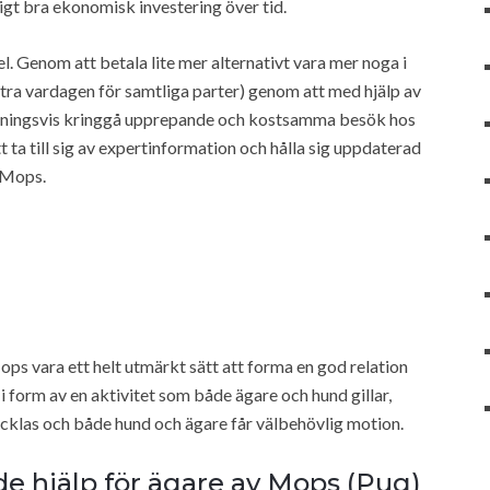
gt bra ekonomisk investering över tid.
el. Genom att betala lite mer alternativt vara mer noga i
ra vardagen för samtliga parter) genom att med hjälp av
ppningsvis kringgå upprepande och kostsamma besök hos
t ta till sig av expertinformation och hålla sig uppdaterad
 Mops.
ps vara ett helt utmärkt sätt att forma en god relation
form av en aktivitet som både ägare och hund gillar,
cklas och både hund och ägare får välbehövlig motion.
de hjälp för ägare av Mops (Pug)