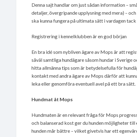
Denna sajt handlar om just sådan information – små
detaljer, övergripande upplysning med mera) – och 
ska kunna fungera på ultimata sätt i vardagen tack
Registrering i kennelklubben är en god början
En bra idé som nybliven ägare av Mops är att regi
såväl samtliga hundägare såsom hundar i Sverige oc
hitta allmänna tips som är betydelsefulla för hundä
kontakt med andra ägare av Mops därför att kunna
leka eller genomföra eventuell avel på ett bra sätt.
Hundmat åt Mops
Hundmaten är en relevant fråga för Mops progress. 
och balanserad kost ger du hunden möjligheter till 
hunden mår bättre – vilket givetvis har ett egenvä