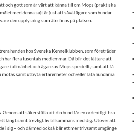
tt och gott som är värt att känna till om Mops (praktiska
målet med denna sajt är just att såväl ägare som hundar
 vare den upplysning som återfinns på platsen.
strera hunden hos Svenska Kennelklubben, som företräder
h har flera tusentals medlemmar. Då blir det lättare att
gare i allmänhet och ägare av Mops speciellt, samt att få
 mötas samt utbyta erfarenheter och/eller låta hundarna
Genom att säkerställa att din hund får en ordentligt bra
ett långt samt trevligt liv tillsammans med dig. Utöver att
rde i sig – och därmed också blir ett mer trivsamt umgänge