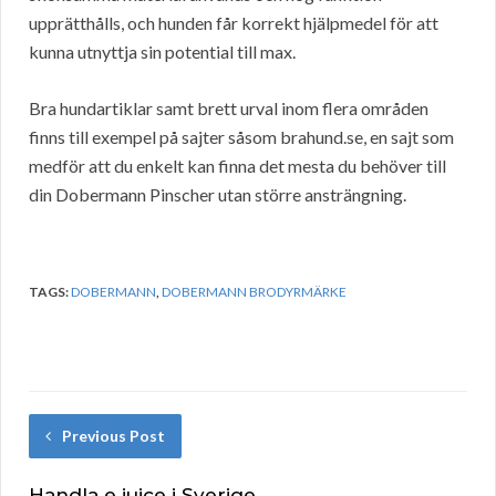
upprätthålls, och hunden får korrekt hjälpmedel för att
kunna utnyttja sin potential till max.
Bra hundartiklar samt brett urval inom flera områden
finns till exempel på sajter såsom brahund.se, en sajt som
medför att du enkelt kan finna det mesta du behöver till
din Dobermann Pinscher utan större ansträngning.
TAGS:
DOBERMANN
,
DOBERMANN BRODYRMÄRKE
Previous Post
Handla e juice i Sverige