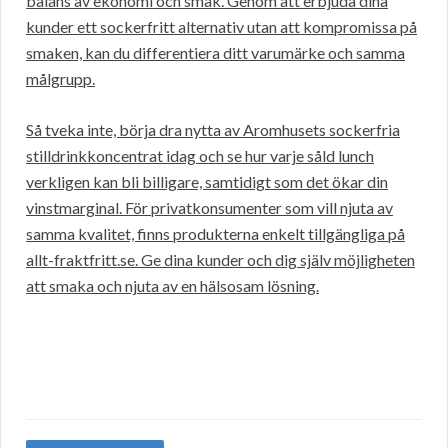
balans av ekonomi och smak. Genom att erbjuda dina
kunder ett sockerfritt alternativ utan att kompromissa på
smaken, kan du differentiera ditt varumärke och samma
målgrupp.
Så tveka inte, börja dra nytta av Aromhusets sockerfria
stilldrinkkoncentrat idag och se hur varje såld lunch
verkligen kan bli billigare, samtidigt som det ökar din
vinstmarginal. För privatkonsumenter som vill njuta av
samma kvalitet, finns produkterna enkelt tillgängliga på
allt-fraktfritt.se. Ge dina kunder och dig själv möjligheten
att smaka och njuta av en hälsosam lösning.