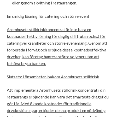
eller genom skyltning i restaurangen.
En smidig lösning för catering och större event
Aromhusets stilldrinkkoncentrat är inte bara en
kostnadseffektiv lösning för daglig drift, utan också för
cateringverksamheter och större evenemang. Genom att
förbereda i förväg och erbjuda dessa kostnadseffektiva
drycker, kan företag hantera större volymer utan att
behöva bryta banken.
Slutsats: Lönsamheten bakom Aromhusets stilldrink
Att implementera Aromhusets stilldrinkkoncentrat i din
restaurangs erbjudande kan vara det smartaste draget du
gör i år. Med ökande kostnader för traditionella
dryckeslösningar, erbjuder denna produkt en nödvändig