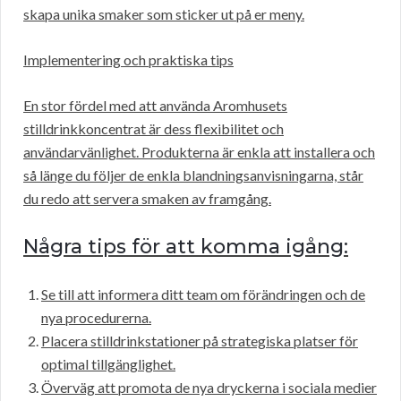
skapa unika smaker som sticker ut på er meny.
Implementering och praktiska tips
En stor fördel med att använda Aromhusets
stilldrinkkoncentrat är dess flexibilitet och
användarvänlighet. Produkterna är enkla att installera och
så länge du följer de enkla blandningsanvisningarna, står
du redo att servera smaken av framgång.
Några tips för att komma igång:
Se till att informera ditt team om förändringen och de
nya procedurerna.
Placera stilldrinkstationer på strategiska platser för
optimal tillgänglighet.
Överväg att promota de nya dryckerna i sociala medier