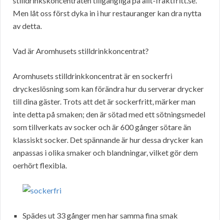
stilldrinkskoncentraten tillgängliga på allt-fraktfritt.se.
Men låt oss först dyka in i hur restauranger kan dra nytta
av detta.
Vad är Aromhusets stilldrinkkoncentrat?
Aromhusets stilldrinkkoncentrat är en sockerfri
dryckeslösning som kan förändra hur du serverar drycker
till dina gäster. Trots att det är sockerfritt, märker man
inte detta på smaken; den är sötad med ett sötningsmedel
som tillverkats av socker och är 600 gånger sötare än
klassiskt socker. Det spännande är hur dessa drycker kan
anpassas i olika smaker och blandningar, vilket gör dem
oerhört flexibla.
Spädes ut 33 gånger men har samma fina smak