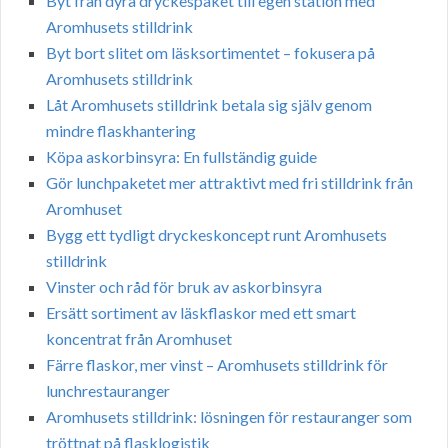
Byt från dyra dryckespaket till egen station med
Aromhusets stilldrink
Byt bort slitet om läsksortimentet – fokusera på
Aromhusets stilldrink
Låt Aromhusets stilldrink betala sig själv genom
mindre flaskhantering
Köpa askorbinsyra: En fullständig guide
Gör lunchpaketet mer attraktivt med fri stilldrink från
Aromhuset
Bygg ett tydligt dryckeskoncept runt Aromhusets
stilldrink
Vinster och råd för bruk av askorbinsyra
Ersätt sortiment av läskflaskor med ett smart
koncentrat från Aromhuset
Färre flaskor, mer vinst – Aromhusets stilldrink för
lunchrestauranger
Aromhusets stilldrink: lösningen för restauranger som
tröttnat på flasklogistik