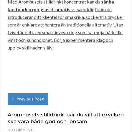
Med Aromhusets stilldrinkskoncentrat kan du
sänka
kostnaden per glas dramatiskt
, samtidigt som du
introducerar ditt klientel för smakrika, sockerfria drycker
som är enklare att hantera än traditionella alternativ. Utan
tvivel är detta en smart investering som kan höja både din
vinst och kundnöjdhet. Börja experimentera idag och
upplev skillnaden själv!
Previous Post
Aromhusets stilldrink: när du vill att drycken
ska vara både god och lönsam
NO COMMENTS