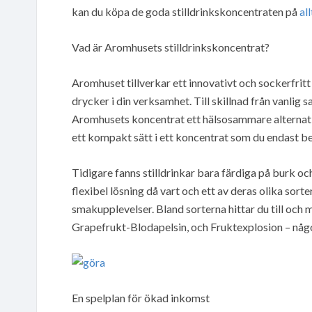
kan du köpa de goda stilldrinkskoncentraten på
al
Vad är Aromhusets stilldrinkskoncentrat?
Aromhuset tillverkar ett innovativt och sockerfritt
drycker i din verksamhet. Till skillnad från vanlig 
Aromhusets koncentrat ett hälsosammare alternativ 
ett kompakt sätt i ett koncentrat som du endast b
Tidigare fanns stilldrinkar bara färdiga på burk o
flexibel lösning då vart och ett av deras olika so
smakupplevelser. Bland sorterna hittar du till oc
Grapefrukt-Blodapelsin, och Fruktexplosion – någo
En spelplan för ökad inkomst