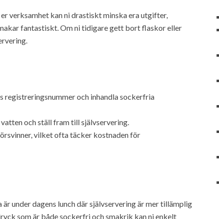
 er verksamhet kan ni drastiskt minska era utgifter,
akar fantastiskt. Om ni tidigare gett bort flaskor eller
ervering.
s registreringsnummer och inhandla sockerfria
atten och ställ fram till självservering.
örsvinner, vilket ofta täcker kostnaden för
 är under dagens lunch där självservering är mer tillämplig
ryck som är både sockerfri och smakrik kan ni enkelt