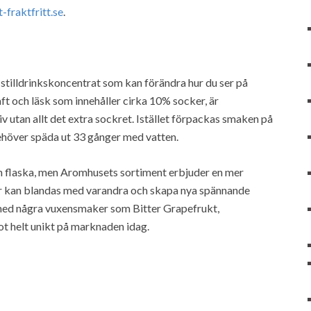
lt-fraktfritt.se
.
 stilldrinkskoncentrat som kan förändra hur du ser på
saft och läsk som innehåller cirka 10% socker, är
utan allt det extra sockret. Istället förpackas smaken på
ehöver späda ut 33 gånger med vatten.
ch flaska, men Aromhusets sortiment erbjuder en mer
rter kan blandas med varandra och skapa nya spännande
h med några vuxensmaker som Bitter Grapefrukt,
t helt unikt på marknaden idag.