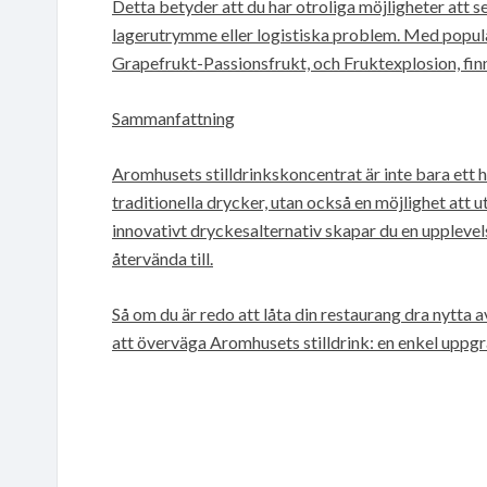
Detta betyder att du har otroliga möjligheter att 
lagerutrymme eller logistiska problem. Med popul
Grapefrukt-Passionsfrukt, och Fruktexplosion, fin
Sammanfattning
Aromhusets stilldrinkskoncentrat är inte bara ett 
traditionella drycker, utan också en möjlighet att
innovativt dryckesalternativ skapar du en upplevel
återvända till.
Så om du är redo att låta din restaurang dra nytta 
att överväga Aromhusets stilldrink: en enkel uppg