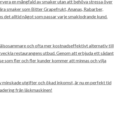
servera en mångfald av smaker utan att behöva stressa över
ära smaker som Bitter Grapefrukt, Ananas, Rabarber,
ns det alltid något som passar varje smaklodrande kund.
hälsosammare och ofta mer kostnadseffektivt alternativ till
 utveckla restaurangens utbud. Genom att erbjuda ett sådant
se som fler och fler kunder kommer att minnas och vilja
av minskade utgifter och ökad inkomst, är nu en perfekt tid
radering från läskmaskinen!