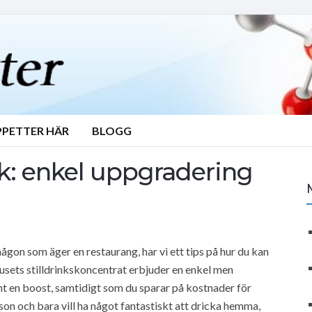
PPETTER HÄR
BLOGG
nk: enkel uppgradering
ågon som äger en restaurang, har vi ett tips på hur du kan
sets stilldrinkskoncentrat erbjuder en enkel men
ent en boost, samtidigt som du sparar på kostnader för
on och bara vill ha något fantastiskt att dricka hemma,