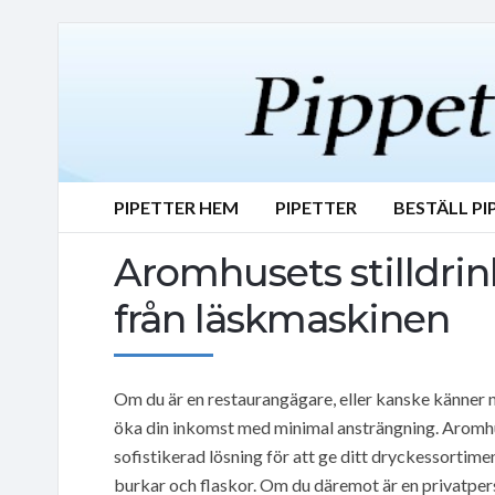
PIPETTER HEM
PIPETTER
BESTÄLL PI
Aromhusets stilldri
från läskmaskinen
Om du är en restaurangägare, eller kanske känner n
öka din inkomst med minimal ansträngning. Aromhu
sofistikerad lösning för att ge ditt dryckessortim
burkar och flaskor. Om du däremot är en privatpers