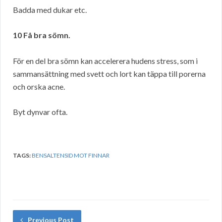
Badda med dukar etc.
10 Få bra sömn.
För en del bra sömn kan accelerera hudens stress, som i
sammansättning med svett och lort kan täppa till porerna
och orska acne.
Byt dynvar ofta.
TAGS:
BENSALTENSID MOT FINNAR
Previous Post