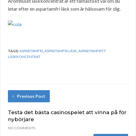
Aromhuset läskkoncentrat är ett fantastiskt val om du
letar efter en aspartamfri läsk som är hälsosam för dig.
TAGS:
ASPARTAMFRI
,
ASPARTAMFRI LÄSK
,
ASPARTAMFRITT
LÄSKKONCENTRAT
Previous Post
Testa det bästa casinospelet att vinna på för
nybörjare
NO COMMENTS