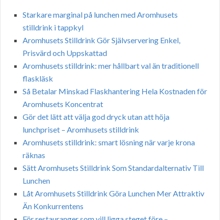
Starkare marginal på lunchen med Aromhusets
stilldrink i tappkyl
Aromhusets Stilldrink Gör Självservering Enkel,
Prisvärd och Uppskattad
Aromhusets stilldrink: mer hållbart val än traditionell
flaskläsk
Så Betalar Minskad Flaskhantering Hela Kostnaden för
Aromhusets Koncentrat
Gör det lätt att välja god dryck utan att höja
lunchpriset – Aromhusets stilldrink
Aromhusets stilldrink: smart lösning när varje krona
räknas
Sätt Aromhusets Stilldrink Som Standardalternativ Till
Lunchen
Låt Aromhusets Stilldrink Göra Lunchen Mer Attraktiv
Än Konkurrentens
För restauranger som vill ligga steget före –