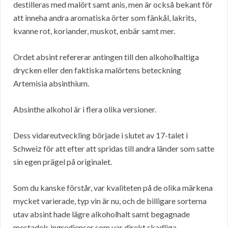
destilleras med malört samt anis, men är också bekant för
att inneha andra aromatiska örter som fänkål, lakrits,
kvanne rot, koriander, muskot, enbär samt mer.
Ordet absint refererar antingen till den alkoholhaltiga
drycken eller den faktiska malörtens beteckning
Artemisia absinthium.
Absinthe alkohol är i flera olika versioner.
Dess vidareutveckling började i slutet av 17-talet i
Schweiz för att efter att spridas till andra länder som satte
sin egen prägel på originalet.
Som du kanske förstår, var kvaliteten på de olika märkena
mycket varierade, typ vin är nu, och de billigare sorterna
utav absint hade lägre alkoholhalt samt begagnade
mestadels ingredienser som var direkt skadliga.